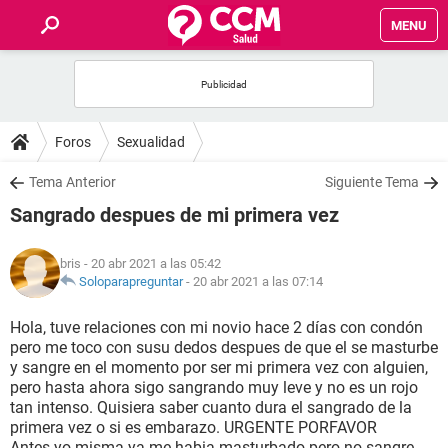
MENU
INICIO
FOROS
Foros
Sexualidad
SALUD
Tema Anterior
Siguiente Tema
Sangrado despues de mi primera vez
FAMILIA
bris
- 20 abr 2021 a las 05:42
NUTRICIÓN
Soloparapreguntar
-
20 abr 2021 a las 07:14
Hola, tuve relaciones con mi novio hace 2 días con condón
BIENESTAR
pero me toco con susu dedos despues de que el se masturbe
y sangre en el momento por ser mi primera vez con alguien,
SEXUALIDAD
pero hasta ahora sigo sangrando muy leve y no es un rojo
tan intenso. Quisiera saber cuanto dura el sangrado de la
primera vez o si es embarazo. URGENTE PORFAVOR
GLOSARIO
Antes yo misma ya me habia masturbado pero no sangre