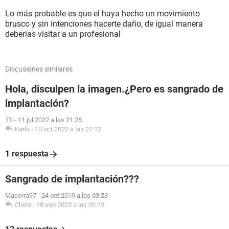
Lo más probable es que el haya hecho un movimiento
brusco y sin intenciones hacerte daño, de igual manera
deberias visitar a un profesional
Discusiones similares
Hola, disculpen la imagen.¿Pero es sangrado de
implantación?
Ttl
-
11 jul 2022 a las 21:25
Karla
-
10 oct 2022 a las 21:12
1 respuesta
Sangrado de implantación???
Macorra97
-
24 oct 2019 a las 03:23
Chelo
-
18 sep 2023 a las 00:19