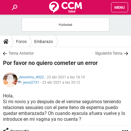
MENU
INICIO
FOROS
Foros
Embarazo
SALUD
Tema Anterior
Siguiente Tema
Por favor no quiero cometer un error
FAMILIA
_Anonimo_4922
- 23 abr 2021 a las 18:19
NUTRICIÓN
jessi2731
-
23 abr 2021 a las 20:12
Hola,
BIENESTAR
Si mi novio y yo después de el venirse seguimos teniendo
relaciones sexuales con el pene lleno de esperma puedo
SEXUALIDAD
quedar embarazada? Oh cuando eyacula afuera vuelve y lo
introduce en mi vagina ya no cuenta ?
GLOSARIO