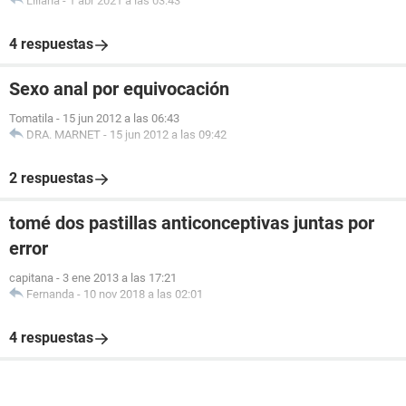
Liliana
-
1 abr 2021 a las 03:43
4 respuestas
Sexo anal por equivocación
Tomatila
-
15 jun 2012 a las 06:43
DRA. MARNET
-
15 jun 2012 a las 09:42
2 respuestas
tomé dos pastillas anticonceptivas juntas por
error
capitana
-
3 ene 2013 a las 17:21
Fernanda
-
10 nov 2018 a las 02:01
4 respuestas