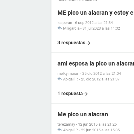
ME pico un alacran y estoy
lesperan
-
6 sep 2012 a las 21:34
Miligarcia
-
31 jul 2023 a las 11:02
3 respuestas
ami esposa la pico un alacr
melky moran
-
25 dic 2012 a las 21:04
Abigail P.
-
25 dic 2012 a las 21:37
1 respuesta
Me pico un alacran
terezamay
-
12 jun 2015 a las 21:25
Abigail P.
-
22 jun 2015 a las 15:35