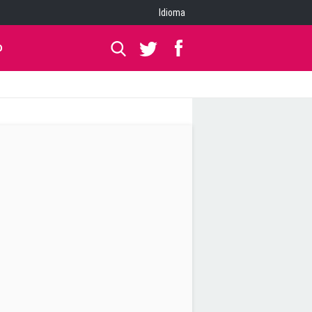
Idioma
O