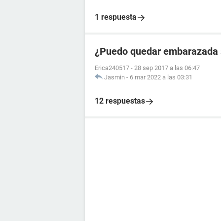
1 respuesta
¿Puedo quedar embarazada si
Erica240517
-
28 sep 2017 a las 06:47
Jasmin
-
6 mar 2022 a las 03:31
12 respuestas