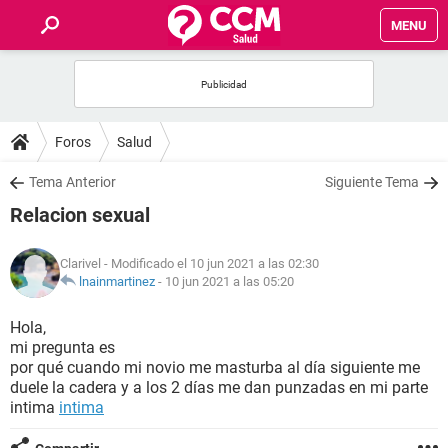
MENU
INICIO
FOROS
Foros
Salud
SALUD
Tema Anterior
Siguiente Tema
Relacion sexual
FAMILIA
Clarivel
- Modificado el 10 jun 2021 a las 02:30
NUTRICIÓN
lnainmartinez
-
10 jun 2021 a las 05:20
Hola,
BIENESTAR
mi pregunta es
por qué cuando mi novio me masturba al día siguiente me
SEXUALIDAD
duele la cadera y a los 2 días me dan punzadas en mi parte
intima
intima
GLOSARIO