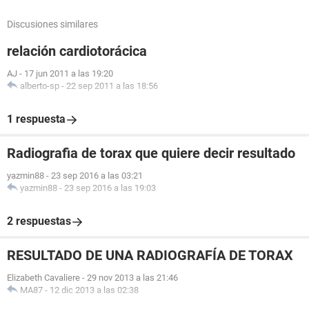
Discusiones similares
relación cardiotorácica
AJ
-
17 jun 2011 a las 19:20
alberto-sp
-
22 sep 2011 a las 18:56
1 respuesta
Radiografia de torax que quiere decir resultado
yazmin88
-
23 sep 2016 a las 03:21
yazmin88
-
23 sep 2016 a las 19:03
2 respuestas
RESULTADO DE UNA RADIOGRAFÍA DE TORAX
Elizabeth Cavaliere
-
29 nov 2013 a las 21:46
MA87
-
12 dic 2013 a las 02:38