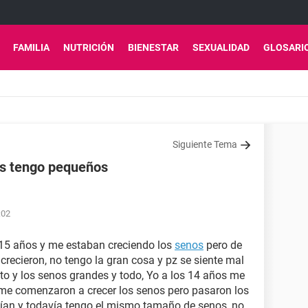
FAMILIA
NUTRICIÓN
BIENESTAR
SEXUALIDAD
GLOSARI
Siguiente Tema
os tengo pequeños
:02
15 años y me estaban creciendo los
senos
pero de
recieron, no tengo la gran cosa y pz se siente mal
to y los senos grandes y todo, Yo a los 14 años me
me comenzaron a crecer los senos pero pasaron los
ían y todavía tengo el mismo tamaño de senos, no