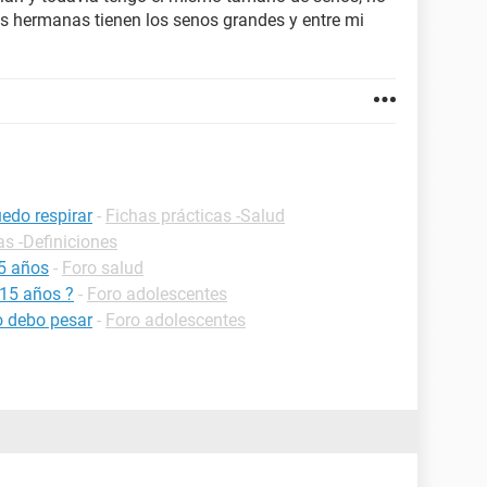
s hermanas tienen los senos grandes y entre mi
edo respirar
-
Fichas prácticas -Salud
as -Definiciones
5 años
-
Foro salud
 15 años ?
-
Foro adolescentes
o debo pesar
-
Foro adolescentes