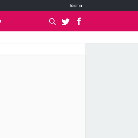
Idioma
O