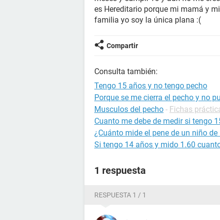
es Hereditario porque mi mamá y mi
familia yo soy la única plana :(
Compartir
Consulta también:
Tengo 15 años y no tengo pecho
Porque se me cierra el pecho y no pu
Musculos del pecho
-
Fichas práctic
Cuanto me debe de medir si tengo 1
¿Cuánto mide el pene de un niño de
Si tengo 14 años y mido 1.60 cuant
1 respuesta
RESPUESTA 1 / 1