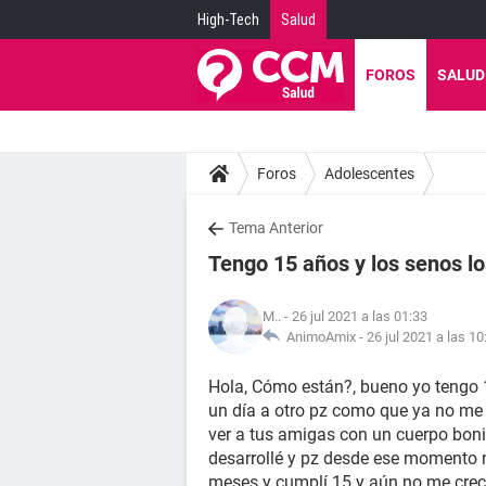
High-Tech
Salud
FOROS
SALUD
Foros
Adolescentes
Tema Anterior
Tengo 15 años y los senos l
M..
- 26 jul 2021 a las 01:33
AnimoAmix -
26 jul 2021 a las 10
Hola, Cómo están?, bueno yo tengo 
un día a otro pz como que ya no me c
ver a tus amigas con un cuerpo boni
desarrollé y pz desde ese momento 
meses y cumplí 15 y aún no me crec