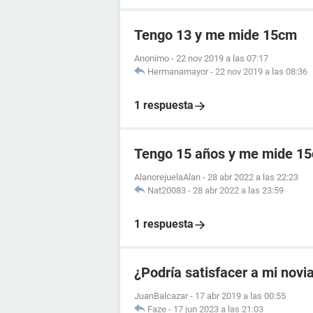
Tengo 13 y me mide 15cm
Anonimo
-
22 nov 2019 a las 07:17
Hermanamayor
-
22 nov 2019 a las 08:36
1 respuesta
Tengo 15 años y me mide 1
AlanorejuelaAlan
-
28 abr 2022 a las 22:23
Nat20083
-
28 abr 2022 a las 23:59
1 respuesta
¿Podría satisfacer a mi novi
JuanBalcazar
-
17 abr 2019 a las 00:55
Faze
-
17 jun 2023 a las 21:03