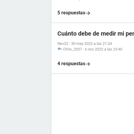
5 respuestas
Cuánto debe de medir mi pen
Nev22
-
30 may 2022 a las 21:24
Chris_2007
-
6 nov 2022 a las 23:40
4 respuestas