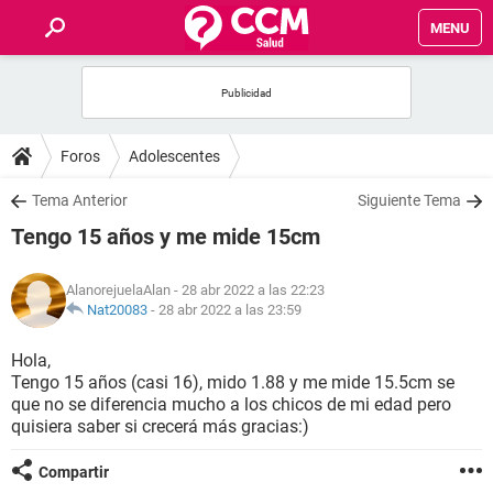
MENU
INICIO
FOROS
Foros
Adolescentes
SALUD
Tema Anterior
Siguiente Tema
Tengo 15 años y me mide 15cm
FAMILIA
AlanorejuelaAlan
- 28 abr 2022 a las 22:23
NUTRICIÓN
Nat20083
-
28 abr 2022 a las 23:59
Hola,
BIENESTAR
Tengo 15 años (casi 16), mido 1.88 y me mide 15.5cm se
que no se diferencia mucho a los chicos de mi edad pero
SEXUALIDAD
quisiera saber si crecerá más gracias:)
Compartir
GLOSARIO