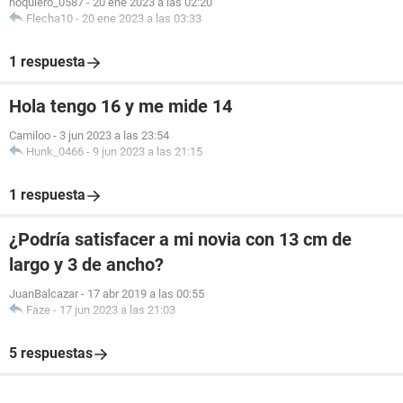
noquiero_0587
-
20 ene 2023 a las 02:20
Flecha10
-
20 ene 2023 a las 03:33
1 respuesta
Hola tengo 16 y me mide 14
Camiloo
-
3 jun 2023 a las 23:54
Hunk_0466
-
9 jun 2023 a las 21:15
1 respuesta
¿Podría satisfacer a mi novia con 13 cm de
largo y 3 de ancho?
JuanBalcazar
-
17 abr 2019 a las 00:55
Faze
-
17 jun 2023 a las 21:03
5 respuestas