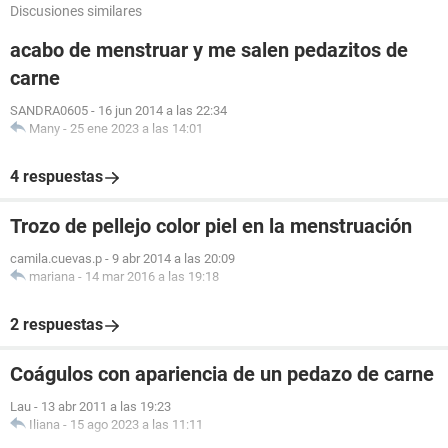
Discusiones similares
acabo de menstruar y me salen pedazitos de
carne
SANDRA0605
-
16 jun 2014 a las 22:34
Many
-
25 ene 2023 a las 14:01
4 respuestas
Trozo de pellejo color piel en la menstruación
camila.cuevas.p
-
9 abr 2014 a las 20:09
mariana
-
14 mar 2016 a las 19:18
2 respuestas
Coágulos con apariencia de un pedazo de carne
Lau
-
13 abr 2011 a las 19:23
Iliana
-
15 ago 2023 a las 11:11