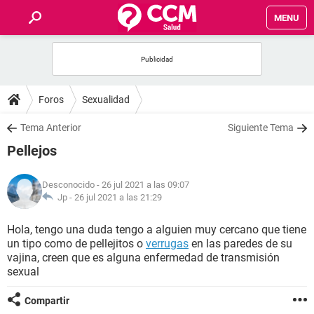
MENU
INICIO
FOROS
Foros
Sexualidad
SALUD
Tema Anterior
Siguiente Tema
Pellejos
FAMILIA
Desconocido
- 26 jul 2021 a las 09:07
NUTRICIÓN
Jp -
26 jul 2021 a las 21:29
Hola, tengo una duda tengo a alguien muy cercano que tiene
BIENESTAR
un tipo como de pellejitos o
verrugas
en las paredes de su
vajina, creen que es alguna enfermedad de transmisión
SEXUALIDAD
sexual
Compartir
GLOSARIO