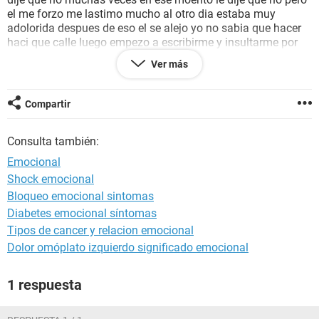
el me forzo me lastimo mucho al otro dia estaba muy
adolorida despues de eso el se alejo yo no sabia que hacer
haci que calle luego empezo a escribirme y insultarme por
que el me dijo que le enviara fotos intimas yo le dije que no
Ver más
el me insulto ademas el me forzo a estar con el yo no queria
eso fue hace 4 meses no se que hacer calle por miedo la
verdad todo eso me ha afectado mucho spicologicamente
Compartir
no se uqe hacer eso me tiene muy deprimida tengo miedo
muchas veces siento el deseo de quitarme la vida para
Consulta también:
olvidar todo eso y no sufrir mas porfavor alguien me podria
ayudar no se uqe hacer
Emocional
Shock emocional
Bloqueo emocional sintomas
Diabetes emocional síntomas
Tipos de cancer y relacion emocional
Dolor omóplato izquierdo significado emocional
1 respuesta