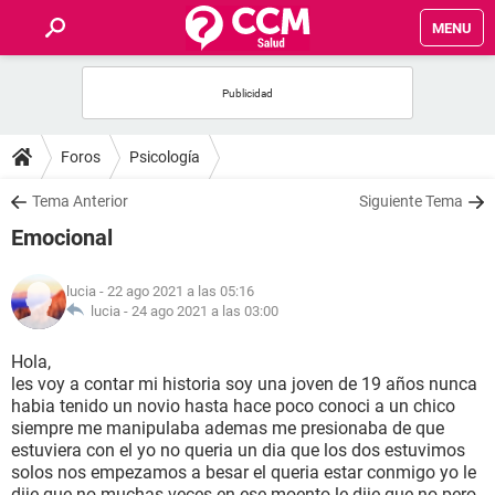
MENU
INICIO
FOROS
Foros
Psicología
SALUD
Tema Anterior
Siguiente Tema
Emocional
FAMILIA
lucia
- 22 ago 2021 a las 05:16
NUTRICIÓN
lucia -
24 ago 2021 a las 03:00
Hola,
BIENESTAR
les voy a contar mi historia soy una joven de 19 años nunca
habia tenido un novio hasta hace poco conoci a un chico
SEXUALIDAD
siempre me manipulaba ademas me presionaba de que
estuviera con el yo no queria un dia que los dos estuvimos
solos nos empezamos a besar el queria estar conmigo yo le
GLOSARIO
dije que no muchas veces en ese moento le dije que no pero