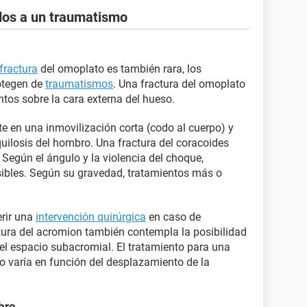
dos a un traumatismo
fractura
del omoplato es también rara, los
otegen de
traumatismos
. Una fractura del omoplato
tos sobre la cara externa del hueso.
e en una inmovilización corta (codo al cuerpo) y
uilosis del hombro. Una fractura del coracoides
Según el ángulo y la violencia del choque,
osibles. Según su gravedad, tratamientos más o
erir una
intervención quirúrgica
en caso de
tura del acromion también contempla la posibilidad
del espacio subacromial. El tratamiento para una
ico varía en función del desplazamiento de la
bro