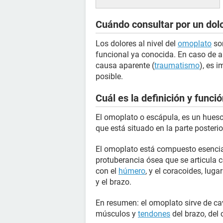
Cuándo consultar por un dol
Los dolores al nivel del
omoplato
son
funcional ya conocida. En caso de a
causa aparente (
traumatismo
), es 
posible.
Cuál es la definición y funci
El omoplato o escápula, es un hueso 
que está situado en la parte posteri
El omoplato está compuesto esencia
protuberancia ósea que se articula c
con el
húmero
, y el coracoides, lug
y el brazo.
En resumen: el omoplato sirve de c
músculos y
tendones
del brazo, del c