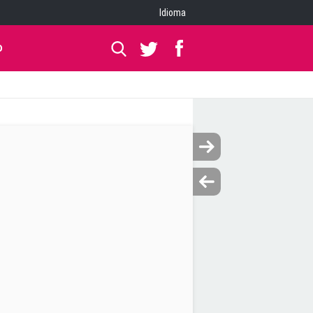
Idioma
O