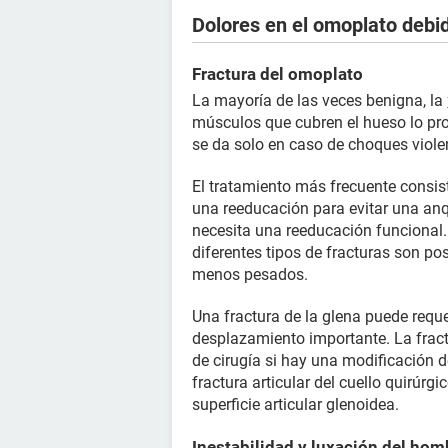
Dolores en el omoplato debi
Fractura del omoplato
La mayoría de las veces benigna, la
músculos que cubren el hueso lo pr
se da solo en caso de choques violen
El tratamiento más frecuente consist
una reeducación para evitar una anq
necesita una reeducación funcional. 
diferentes tipos de fracturas son p
menos pesados.
Una fractura de la glena puede requ
desplazamiento importante. La frac
de cirugía si hay una modificación 
fractura articular del cuello quirúrg
superficie articular glenoidea.
Inestabilidad y luxación del hom