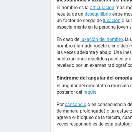
El hombro es la
articulación
más móvi
resulta de un
desequilibrio
entre movi
un factor de riesgo de
luxación
o sub
especialmente en la persona joven y
En caso de
luxación del hombro
, la
hombro (llamada rodete glenoideo) 
las veces adelante y abajo. Una ine
subluxaciones repetidos pueden pro
revelado por un examen radiográfico
Síndrome del angular del omopl
El angular del omoplato o músculo e
posterior del
raquis
.
Por
cansancio
o en consecuencia de
de manera prolongada) o un esfuerz
agrava el bloqueo de la tercera, cuar
veces responsables de esta patologí