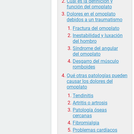
Cuál es la definición y
función del omoplato
Dolores en el omoplato
debidos a un traumatismo
Fractura del omoplato
Inestabilidad y luxación
del hombro
Síndrome del angular
del omoplato
Desgarro del músculo
romboides
Qué otras patologías pueden
causar los dolores del
omoplato
Tendinitis
Artritis o artrosis
Patología óseas
cercanas
Fibromialgia
Problemas cardíacos