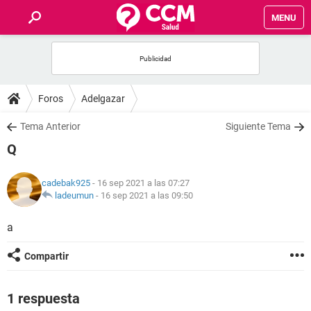
MENU
INICIO
FOROS
Foros
Adelgazar
SALUD
Tema Anterior
Siguiente Tema
Q
FAMILIA
cadebak925
- 16 sep 2021 a las 07:27
NUTRICIÓN
ladeumun
-
16 sep 2021 a las 09:50
a
BIENESTAR
Compartir
SEXUALIDAD
1 respuesta
GLOSARIO