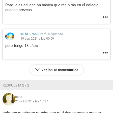
Porque es educación básica que recibirás en el colegio
cuando crezcas
xikita_2756
>
Perfil bloqueado
19 sep 2021 a las 00:59
pero tengo 18 años
Ver los 18 comentarios
RESPUESTA 2 / 2
nena
21 oct 2021 a las 17:37
hola me masturbo mucho con mid dedos puedo quedar