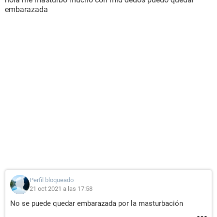
embarazada
Perfil bloqueado
21 oct 2021 a las 17:58
No se puede quedar embarazada por la masturbación