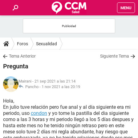
MENU
INICIO
FOROS
Foros
Sexualidad
SALUD
Tema Anterior
Siguiente Tema
Pregunta
FAMILIA
Mairani
- 21 sep 2021 a las 21:14
NUTRICIÓN
Pancho -
1 nov 2021 a las 20:19
Hola,
BIENESTAR
En julio tuve relación pero fue anal y al día siguiente era mi
periodo, uso
condon
y yo tome la pastilla del dia siguiente
SEXUALIDAD
como a las 3 horas y mi periodo llegó a los 5 días despues y
hasta este mes no he tenido ningún retraso pero en este
mese solo tuve 2 días mi regla abundante, hay riesgo que
GLOSARIO
este embarazada, ya no he tenido relaciones desde ese mes