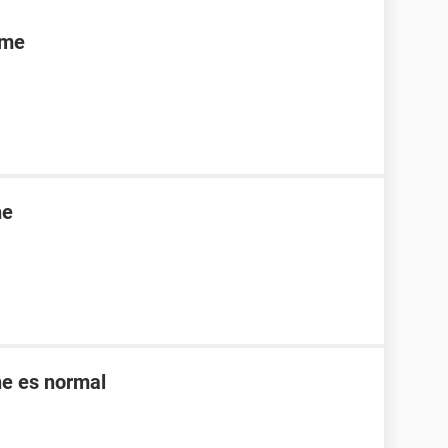
rme
ne
ne es normal