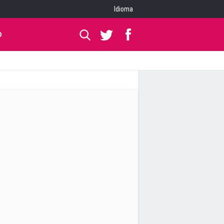
Idioma
O