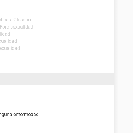
ticas -Glosario
Foro sexualidad
lidad
xualidad
exualidad
ninguna enfermedad