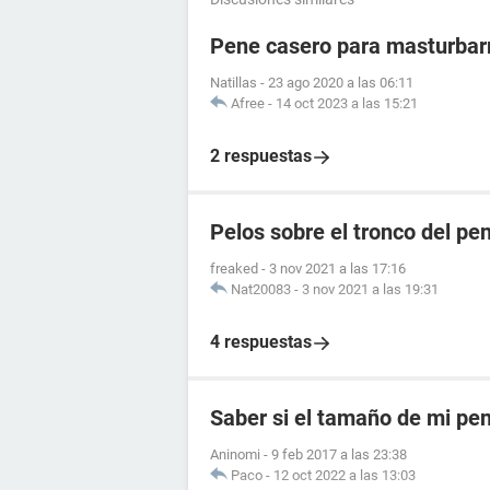
Pene casero para masturba
Natillas
-
23 ago 2020 a las 06:11
Afree
-
14 oct 2023 a las 15:21
2 respuestas
Pelos sobre el tronco del pe
freaked
-
3 nov 2021 a las 17:16
Nat20083
-
3 nov 2021 a las 19:31
4 respuestas
Saber si el tamaño de mi pe
Aninomi
-
9 feb 2017 a las 23:38
Paco
-
12 oct 2022 a las 13:03