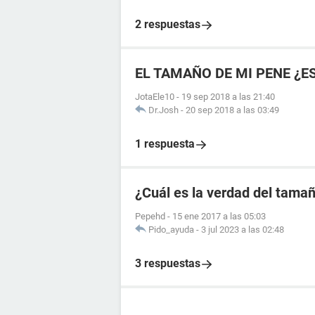
2 respuestas
EL TAMAÑO DE MI PENE ¿E
JotaEle10
-
19 sep 2018 a las 21:40
Dr.Josh
-
20 sep 2018 a las 03:49
1 respuesta
¿Cuál es la verdad del tama
Pepehd
-
15 ene 2017 a las 05:03
Pido_ayuda
-
3 jul 2023 a las 02:48
3 respuestas