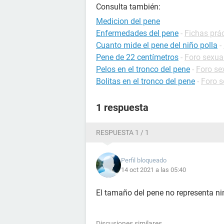
Consulta también:
Medicion del pene
Enfermedades del pene
-
Fichas prác
Cuanto mide el pene del niño polla
-
Pene de 22 centímetros
-
Foro sexua
Pelos en el tronco del pene
-
Foro se
Bolitas en el tronco del pene
-
Foro s
1 respuesta
RESPUESTA 1 / 1
Perfil bloqueado
14 oct 2021 a las 05:40
El tamaño del pene no representa 
Discusiones similares