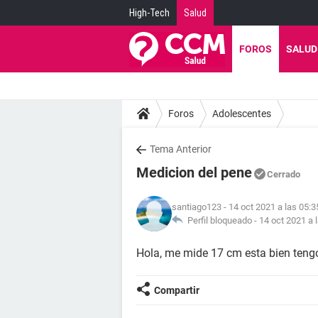
High-Tech
Salud
FOROS
SALUD
Foros
Adolescentes
Tema Anterior
Medicion del pene
Cerrado
santiago123
- 14 oct 2021 a las 05:3
Perfil bloqueado -
14 oct 2021 a 
Hola, me mide 17 cm esta bien teng
Compartir