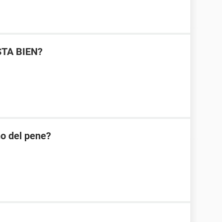
STA BIEN?
ño del pene?