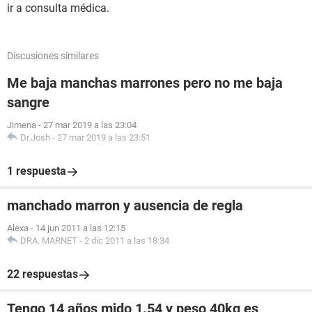
ir a consulta médica.
Discusiones similares
Me baja manchas marrones pero no me baja
sangre
Jimena
-
27 mar 2019 a las 23:04
Dr.Josh
-
27 mar 2019 a las 23:51
1 respuesta
manchado marron y ausencia de regla
Alexa
-
14 jun 2011 a las 12:15
DRA. MARNET
-
2 dic 2011 a las 18:34
22 respuestas
Tengo 14 años mido 1.54 y peso 40kg es