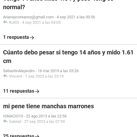
normal?
Arianaycoreanoz@gmail.com
-
4 sep 2021 a las 00:56
Rut03
-
4 sep 2021 a las 04:05
1 respuesta
Cúanto debo pesar si tengo 14 años y mido 1.61
cm
SebastinAlejandro
-
16 mar 2019 a las 03:26
Vincent
-
1 sep 2023 a las 23:19
11 respuestas
mi pene tiene manchas marrones
IGNACIO10
-
22 ago 2013 a las 22:56
Gabriel
-
27 sep 2023 a las 07:59
25 respuestas