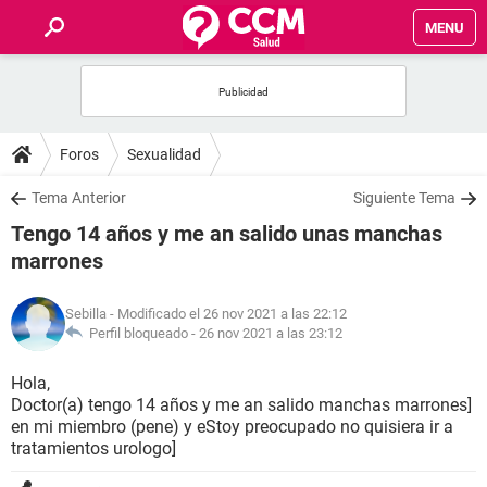
MENU
INICIO
FOROS
Foros
Sexualidad
SALUD
Tema Anterior
Siguiente Tema
Tengo 14 años y me an salido unas manchas
FAMILIA
marrones
NUTRICIÓN
Sebilla
- Modificado el 26 nov 2021 a las 22:12
Perfil bloqueado -
26 nov 2021 a las 23:12
BIENESTAR
Hola,
Doctor(a) tengo 14 años y me an salido manchas marrones]
SEXUALIDAD
en mi miembro (pene) y eStoy preocupado no quisiera ir a
tratamientos urologo]
GLOSARIO