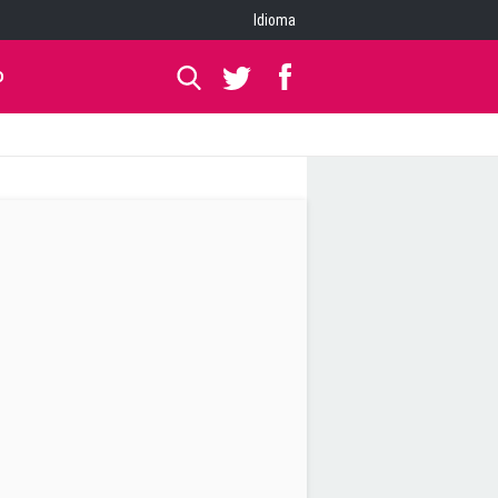
Idioma
O