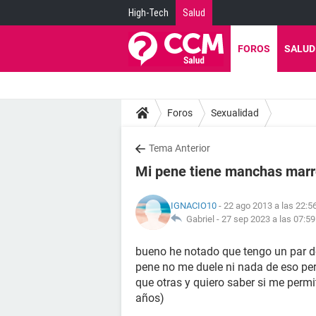
High-Tech
Salud
FOROS
SALUD
Foros
Sexualidad
Tema Anterior
Mi pene tiene manchas mar
IGNACIO10
- 22 ago 2013 a las 22:5
Gabriel -
27 sep 2023 a las 07:59
bueno he notado que tengo un par d
pene no me duele ni nada de eso per
que otras y quiero saber si me perm
años)