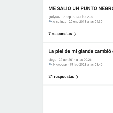
ME SALIO UN PUNTO NEGR
gudy007
-
7 sep 2013 a las 23:01
c-salinas
-
20 ene 2018 a las 04:39
7 respuestas
La piel de mi glande cambió 
diego
-
22 abr 2014 a las 00:26
Nicooppp
-
15 feb 2023 a las 03:46
21 respuestas