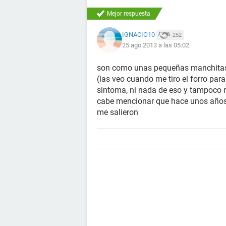
Mejor respuesta
IGNACIO10
252
25 ago 2013 a las 05:02
son como unas pequeñas manchitas 
(las veo cuando me tiro el forro par
sintoma, ni nada de eso y tampoco 
cabe mencionar que hace unos año
me salieron