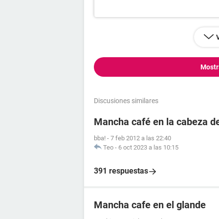
Mostr
Discusiones similares
Mancha café en la cabeza d
bba!
-
7 feb 2012 a las 22:40
Teo
-
6 oct 2023 a las 10:15
391 respuestas
Mancha cafe en el glande