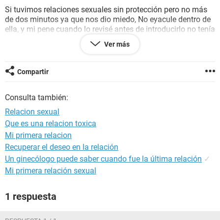
Si tuvimos relaciones sexuales sin protección pero no más
de dos minutos ya que nos dio miedo, No eyacule dentro de
ella, y mi pene cuando lo revisé antes de introducirlo no tenía
líquido preseminal.
Ver más
Pero ella hoy me dijo que se sentía rara que sentía como si
estuviera embarazada, también ella me comentó que puede
Compartir
ser que ya le va a bajar ( comenzar su menstruacion) ya que
le empezaron los cólicos y salió de ella un flujo color rojo
Consulta también:
oscuro. ( ella me dice que siempre que va a empezar su
menstruacion le sale este flujo y de ese color)
Relacion sexual
Que es una relacion toxica
Puede estar embarazada?
Mi primera relacion
Recuperar el deseo en la relación
Un ginecólogo puede saber cuando fue la última relación
✓
Mi primera relación sexual
1 respuesta