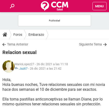
MENU
INICIO
FOROS
Foros
Embarazo
SALUD
Tema Anterior
Siguiente Tema
Relacion sexual
FAMILIA
MarioLopez27
- 26 dic 2021 a las 11:18
NUTRICIÓN
Jaz67
-
26 dic 2021 a las 21:42
Hola,
BIENESTAR
Hola buenas noches, Tuve relaciones sexuales con mi novia
hace dos semanas el 10 de diciembre para ser exactos.
SEXUALIDAD
Ella toma pastillas anticonceptivas se llaman Diane, por lo
mismo quisimos tener relaciones sexuales sin protección.
GLOSARIO