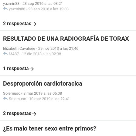
yazmin88
-
23 sep 2016 a las 03:21
yazmin88
-
23 sep 2016 a las 19:03
2 respuestas
RESULTADO DE UNA RADIOGRAFÍA DE TORAX
Elizabeth Cavaliere
-
29 nov 2013 a las 21:46
MA87
-
12 dic 2013 a las 02:38
1 respuesta
Desproporción cardiotoracica
Solemuso
-
8 mar 2019 a las 05:08
Solemuso
-
10 mar 2019 a las 22:41
2 respuestas
¿Es malo tener sexo entre primos?