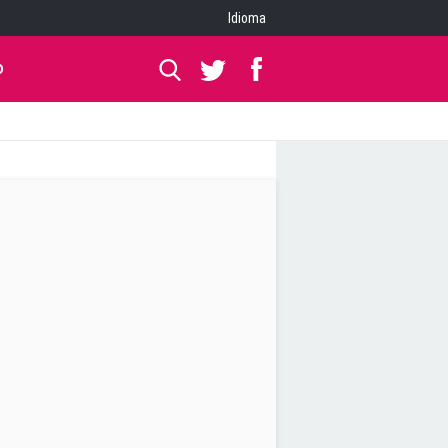
Idioma
O