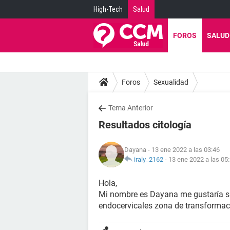
High-Tech
Salud
FOROS
SALUD
Foros
Sexualidad
Tema Anterior
Resultados citología
Dayana
- 13 ene 2022 a las 03:46
iraly_2162
-
13 ene 2022 a las 05
Hola,
Mi nombre es Dayana me gustaría sab
endocervicales zona de transformac