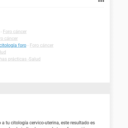
-
Foro cáncer
ro cáncer
itología foro
-
Foro cáncer
lud
has prácticas -Salud
 a tu citología cervico-uterina, este resultado es