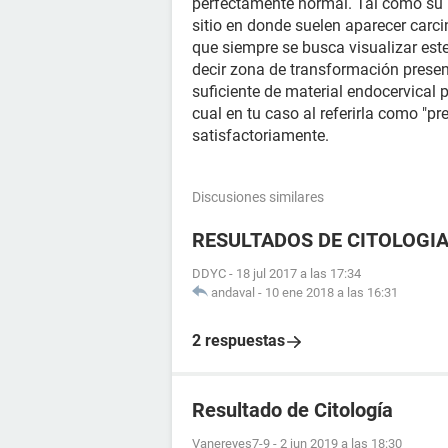
perfectamente normal. Tal como su 
sitio en donde suelen aparecer car
que siempre se busca visualizar este
decir zona de transformación present
suficiente de material endocervical 
cual en tu caso al referirla como "p
satisfactoriamente.
Discusiones similares
RESULTADOS DE CITOLOGI
DDYC
-
18 jul 2017 a las 17:34
andaval
-
10 ene 2018 a las 16:31
2 respuestas
Resultado de Citología
Vanereyes7-9
-
2 jun 2019 a las 18:30