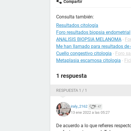
Compartir
Consulta también:
Resultados citología
Foro resultados biopsia endometrial
ANALISIS BIOPSIA MELANOMA
-
Fo
Me han llamado para resultados de c
Cuello congestivo citologia
-
Foro sa
Metaplasia escamosa citologia
-
Fic
1 respuesta
RESPUESTA 1 / 1
iraly_2162
47
13 ene 2022 a las 05:27
De acuerdo a lo que refieres respecto