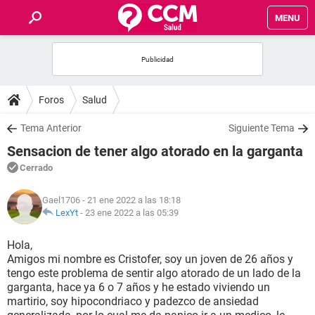
MENU
INICIO
FOROS
Foros
Salud
SALUD
Tema Anterior
Siguiente Tema
Sensacion de tener algo atorado en la garganta
FAMILIA
Cerrado
NUTRICIÓN
Gael1706
- 21 ene 2022 a las 18:18
LexYt
-
23 ene 2022 a las 05:39
BIENESTAR
Hola,
Amigos mi nombre es Cristofer, soy un joven de 26 años y
SEXUALIDAD
tengo este problema de sentir algo atorado de un lado de la
garganta, hace ya 6 o 7 años y he estado viviendo un
martirio, soy hipocondriaco y padezco de ansiedad
GLOSARIO