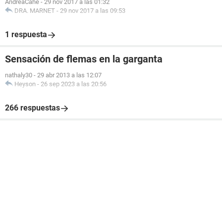
AndreaCahe
-
29 nov 2017 a las 01:32
DRA. MARNET
-
29 nov 2017 a las 09:53
1 respuesta
Sensación de flemas en la garganta
nathaly30
-
29 abr 2013 a las 12:07
Heyson
-
26 sep 2023 a las 20:56
266 respuestas