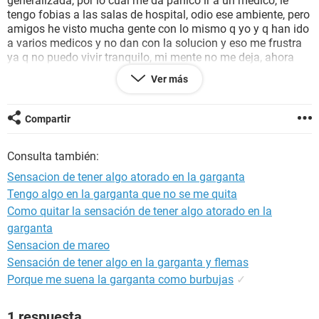
generalizada, por lo cual me da panico ir a un medico, le
tengo fobias a las salas de hospital, odio ese ambiente, pero
amigos he visto mucha gente con lo mismo q yo y q han ido
a varios medicos y no dan con la solucion y eso me frustra
ya q no puedo vivir tranquilo, mi mente no me deja, ahora
siento unas ganas de escupir como flemas q estan todo el
Ver más
tiempo en mi garganta, cabe recalcar q tengo muchos
problemas de estomago, como reflujos constantes y
gastritis. Estoy desesperado xfavor quisiera compartir esto
Compartir
con uds a ver si alguien me puede dar animos, o una
solucion. Tengo un pequeño hijo de 3 años y una pareja q ya
Consulta también:
cuando me da depresion no ne quieren ni mirar x como me
pongo, ya que gracias a esto q siento en mi garganta he
Sensacion de tener algo atorado en la garganta
tenido varios ataques de depresion muy terribles.
Tengo algo en la garganta que no se me quita
Como quitar la sensación de tener algo atorado en la
garganta
Sensacion de mareo
Sensación de tener algo en la garganta y flemas
Porque me suena la garganta como burbujas
✓
1 respuesta