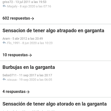
griss72
-
13 jul 2011 a las 19:53
Magaly
-
8 ago 2020 a las 07:16
602 respuestas
Sensacion de tener algo atrapado en garganta
Aram
-
5 abr 2012 a las 20:49
Flo_1991
-
8 jun 2020 a las 10:23
10 respuestas
Burbujas en la garganta
Sebs0711
-
11 sep 2017 a las 20:17
sisuua
-
19 sep 2020 a las 06:05
4 respuestas
Sensación de tener algo atorado en la garganta