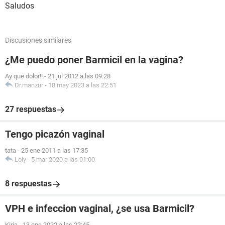
Saludos
Discusiones similares
¿Me puedo poner Barmicil en la vagina?
Ay que dolor!!
-
21 jul 2012 a las 09:28
Dr.manzur
-
18 may 2023 a las 22:51
27 respuestas
Tengo picazón vaginal
tata
-
25 ene 2011 a las 17:35
Loly
-
5 mar 2020 a las 01:00
8 respuestas
VPH e infeccion vaginal, ¿se usa Barmicil?
Kiria
-
13 ene 2022 a las 22:45