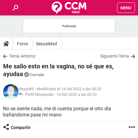
MENU
INICIO
FOROS
Foros
Sexualidad
SALUD
Tema Anterior
Siguiente Tema
Me salio esto en la vagina, no sé que es,
FAMILIA
ayudaa
Cerrado
NUTRICIÓN
Hbzjsi89
- Modificado el 14 feb 2022 a las 00:20
Perfil bloqueado -
14 feb 2022 a las 03:23
BIENESTAR
No se siente nada, me di cuenta porque el otro día
bañándome pase mi mano
SEXUALIDAD
Compartir
GLOSARIO