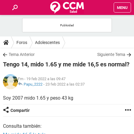
MENU
INICIO
FOROS
Foros
Adolescentes
SALUD
Tema Anterior
Siguiente Tema
Tengo 14, mido 1.65 y me mide 16,5 es normal?
FAMILIA
Fm
- 19 feb 2022 a las 09:47
NUTRICIÓN
Papu_2222
-
23 feb 2022 a las 02:37
Soy 2007 mido 1.65 y peso 43 kg
BIENESTAR
Compartir
SEXUALIDAD
Consulta también:
GLOSARIO