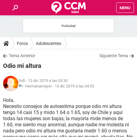
MENU
INICIO
FOROS
Foros
Adolescentes
SALUD
Tema Anterior
Siguiente Tema
Odio mi altura
FAMILIA
Sofi
- 13 dic 2019 a las 03:30
NUTRICIÓN
Hermanamayor -
13 dic 2019 a las 04:53
Hola,
BIENESTAR
Necesito consejos de autoestima porque odio mi altura
tengo 14 casi 15 y mido 1.64 o 1.65, soy de Chile y aquí
SEXUALIDAD
todas las mujeres son bajas, la mayoría mide menos de
1.60, me siento muy anormal, aunque nadie me molesta ni
nada pero odio mi altura me gustaria medir 1.60 o menos
GLOSARIO
porque me carga ser más alta que mi mamá, abuela,tías. No