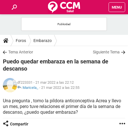
MENU
INICIO
FOROS
Foros
Embarazo
SALUD
Tema Anterior
Siguiente Tema
Puedo quedar embaraza en la semana de
FAMILIA
descanso
NUTRICIÓN
df223331
- 21 mar 2022 a las 22:12
Maricela_
-
21 mar 2022 a las 22:55
BIENESTAR
Una pregunta , tomo la píldora anticonceptiva Acrea y llevo
un mes, pero tuve relaciones el primer día de la semana de
SEXUALIDAD
descanso, ¿puedo quedar embaraza?
GLOSARIO
Compartir