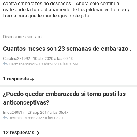
contra embarazos no deseados... Ahora sólo continúa
realizando la toma diariamente de tus píldoras en tiempo y
forma para que te mantengas protegida...
Discusiones similares
Cuantos meses son 23 semanas de embarazo .
Carolina271992
-
10 abr 2020 a las 00:43
Hermanamayor
-
10 abr 2020 a las 01:44
1 respuesta
¿Puedo quedar embarazada si tomo pastillas
anticonceptivas?
Erica240517
-
28 sep 2017 a las 06:47
Jasmin
-
6 mar 2022 a las 03:31
12 respuestas