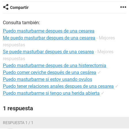
Compartir
Consulta también:
Puedo masturbarme despues de una cesarea
Me puedo masturbar despues de una cesarea
- Mejores
respuestas
Se puede masturbar despues de una cesarea
- Mejores
respuestas
Puedo masturbarme despues de una histerectomia
Puedo comer ceviche después de una cesárea
✓
Puedo masturbarme si estoy usando ovulos
Puedo tener relaciones anales despues de una cesarea
✓
Puedo masturbarme si tengo una herida abierta
✓
1 respuesta
RESPUESTA 1 / 1