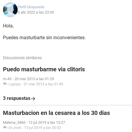
Perfil bloqueado
5 abr 2022 a las 23:30
Hola,
Puedes masturbarte sin inconvenientes.
Discusiones similares
Puedo masturbarme via clitoris
m-43
-
20 mar 2013 a las 01:29
Lapopy
-
21 mar 2013 a las 01:49
3 respuestas
Masturbacion en la cesarea a los 30 dias
Malena_3466
-
12 jul 2019 a las 13:27
Dr.Josh
-
13 jul 2019 a las 20:32