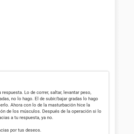
espuesta. Lo de correr, saltar, levantar peso,
adas, no lo hago. El de subir/bajar gradas lo hago
erlo. Ahora con lo de la masturbación hice la
ión de los músculos. Después de la operación si lo
cias a tu respuesta, ya no.
acias por tus deseos.