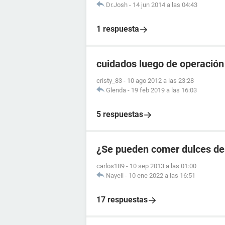
Dr.Josh
-
14 jun 2014 a las 04:43
1 respuesta
cuidados luego de operación 
cristy_83
-
10 ago 2012 a las 23:28
Glenda
-
19 feb 2019 a las 16:03
5 respuestas
¿Se pueden comer dulces de
carlos189
-
10 sep 2013 a las 01:00
Nayeli
-
10 ene 2022 a las 16:51
17 respuestas