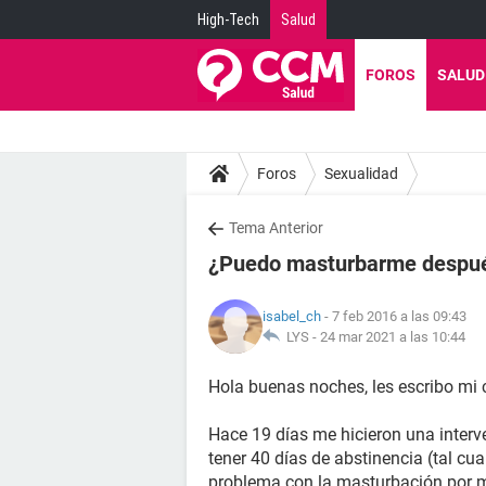
High-Tech
Salud
FOROS
SALUD
Foros
Sexualidad
Tema Anterior
¿Puedo masturbarme después
isabel_ch
- 7 feb 2016 a las 09:43
LYS -
24 mar 2021 a las 10:44
Hola buenas noches, les escribo mi 
Hace 19 días me hicieron una interv
tener 40 días de abstinencia (tal cua
problema con la masturbación por med