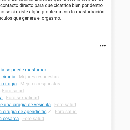
 contacto directo para que cicatrice bien por dentro
no sé si existe algún problema con la masturbación
sculos que genera el orgasmo.
gía se puede masturbar
 cirugía
- Mejores respuestas
 cirugía
- Mejores respuestas
-
Foro salud
ía
-
Foro sexualidad
e una cirugía de vesícula
-
Foro salud
cirugia de apendicitis
✓
-
Foro salud
a cesarea
-
Foro salud