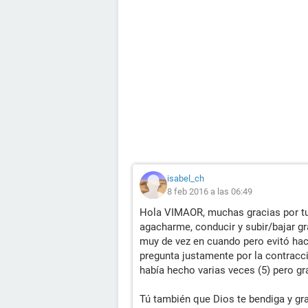
isabel_ch
8 feb 2016 a las 06:49
Hola VIMAOR, muchas gracias por tu r
agacharme, conducir y subir/bajar gr
muy de vez en cuando pero evitó hac
pregunta justamente por la contracc
había hecho varias veces (5) pero gra
Tú también que Dios te bendiga y gr