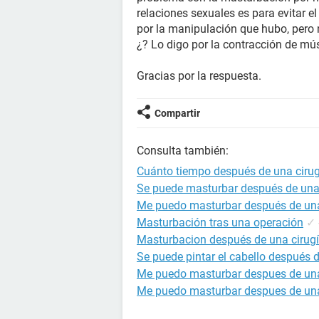
relaciones sexuales es para evitar el
por la manipulación que hubo, pero 
¿? Lo digo por la contracción de mú
Gracias por la respuesta.
Compartir
Consulta también:
Cuánto tiempo después de una ciru
Se puede masturbar después de una
Me puedo masturbar después de una
Masturbación tras una operación
✓
Masturbacion después de una cirug
Se puede pintar el cabello después d
Me puedo masturbar despues de una 
Me puedo masturbar despues de un