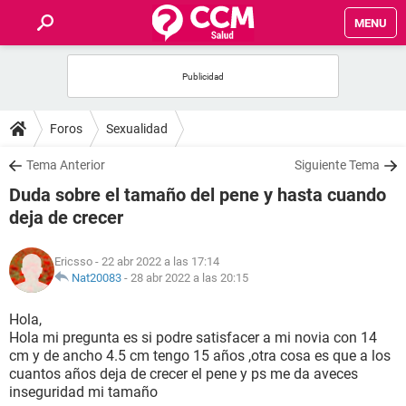
MENU
INICIO
FOROS
Foros
Sexualidad
SALUD
Tema Anterior
Siguiente Tema
Duda sobre el tamaño del pene y hasta cuando
FAMILIA
deja de crecer
NUTRICIÓN
Ericsso
- 22 abr 2022 a las 17:14
Nat20083
-
28 abr 2022 a las 20:15
BIENESTAR
Hola,
Hola mi pregunta es si podre satisfacer a mi novia con 14
SEXUALIDAD
cm y de ancho 4.5 cm tengo 15 años ,otra cosa es que a los
cuantos años deja de crecer el pene y ps me da aveces
inseguridad mi tamaño
GLOSARIO