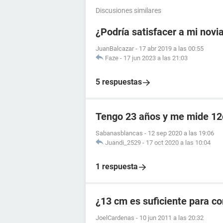
Discusiones similares
¿Podría satisfacer a mi novi
JuanBalcazar
-
17 abr 2019 a las 00:55
Faze
-
17 jun 2023 a las 21:03
5 respuestas
Tengo 23 años y me mide 1
Sabanasblancas
-
12 sep 2020 a las 19:06
Juandi_2529
-
17 oct 2020 a las 10:04
1 respuesta
¿13 cm es suficiente para c
JoelCardenas
-
10 jun 2011 a las 20:32