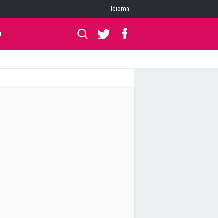
Idioma
O