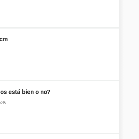
5cm
os está bien o no?
6:46