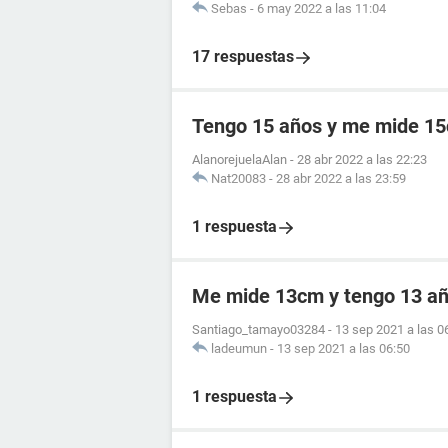
Sebas
-
6 may 2022 a las 11:04
17 respuestas
Tengo 15 años y me mide 1
AlanorejuelaAlan
-
28 abr 2022 a las 22:23
Nat20083
-
28 abr 2022 a las 23:59
1 respuesta
Me mide 13cm y tengo 13 añ
Santiago_tamayo03284
-
13 sep 2021 a las 0
ladeumun
-
13 sep 2021 a las 06:50
1 respuesta