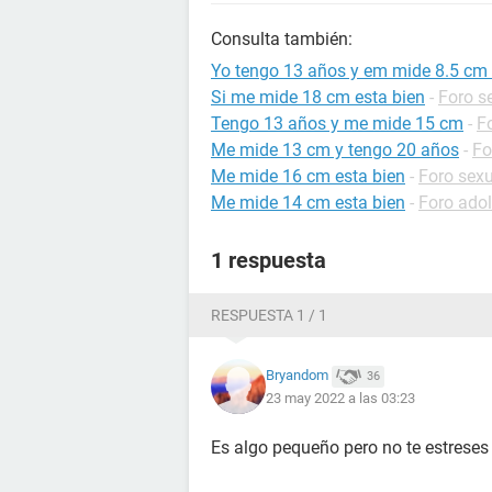
Consulta también:
Yo tengo 13 años y em mide 8.5 cm 
Si me mide 18 cm esta bien
-
Foro s
Tengo 13 años y me mide 15 cm
-
F
Me mide 13 cm y tengo 20 años
-
Fo
Me mide 16 cm esta bien
-
Foro sex
Me mide 14 cm esta bien
-
Foro ado
1 respuesta
RESPUESTA 1 / 1
Bryandom
36
23 may 2022 a las 03:23
Es algo pequeño pero no te estreses