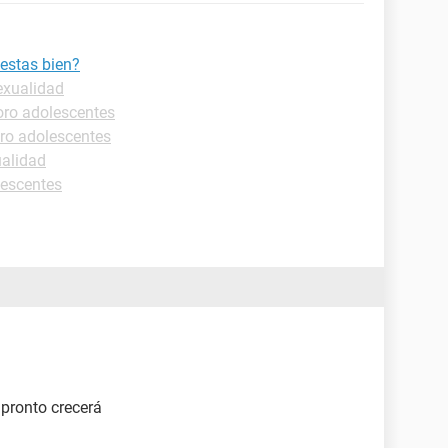
estas bien?
exualidad
oro adolescentes
ro adolescentes
ualidad
lescentes
 pronto crecerá