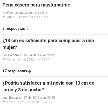
Pene casero para masturbarme
Natillas
-
23 ago 2020 a las 06:11
Afree
-
14 oct 2023 a las 15:21
2 respuestas
¿13 cm es suficiente para complacer a una
mujer?
JoelCardenas
-
10 jun 2011 a las 20:32
Sebas
-
6 may 2022 a las 11:04
17 respuestas
¿Podría satisfacer a mi novia con 13 cm de
largo y 3 de ancho?
JuanBalcazar
-
17 abr 2019 a las 00:55
Faze
-
17 jun 2023 a las 21:03