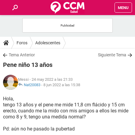
MENU
INICIO
FOROS
Foros
Adolescentes
SALUD
Tema Anterior
Siguiente Tema
Pene niño 13 años
FAMILIA
Messi
- 24 may 2022 a las 21:33
NUTRICIÓN
Nat20083
-
8 jun 2022 a las 15:38
Hola,
BIENESTAR
tengo 13 años y el pene me mide 11,8 cm flácido y 15 cm
erecto, cuando me la mido con mis amigos a ellos les mide
SEXUALIDAD
como 8 y 9, tengo una medida normal?
Pd: aún no he pasado la pubertad
GLOSARIO