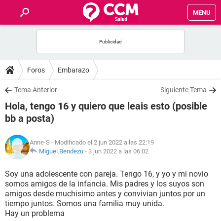
MENU
INICIO
FOROS
Foros
Embarazo
SALUD
Tema Anterior
Siguiente Tema
Hola, tengo 16 y quiero que leais esto (posible
FAMILIA
bb a posta)
NUTRICIÓN
Anne-S
- Modificado el 2 jun 2022 a las 22:19
Miguel.Bendezu
-
3 jun 2022 a las 06:02
BIENESTAR
Soy una adolescente con pareja. Tengo 16, y yo y mi novio
somos amigos de la infancia. Mis padres y los suyos son
SEXUALIDAD
amigos desde muchisimo antes y convivian juntos por un
tiempo juntos. Somos una familia muy unida.
Hay un problema
GLOSARIO