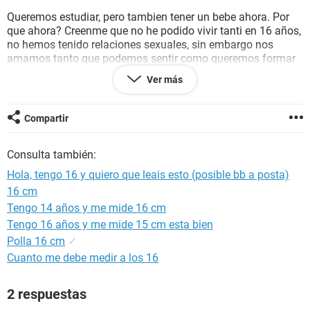
Queremos estudiar, pero tambien tener un bebe ahora. Por
que ahora? Creenme que no he podido vivir tanti en 16 años,
no hemos tenido relaciones sexuales, sin embargo nos
amamos tanto que podemos sentir como queremos formar
una familia ya. El plan es este:
Ver más
Yo estudio, he terminado 1 bach, me queda 2. Me embarazo
este verano si es q quedo embarazada, y si quedo, le dejare
Compartir
a cargo los primeros 4 años el bebe a mis padres. Bueno, el
bebe NACERA CUANDO YO HAYA ACABADO BACHILLER, asi
Consulta también:
que en verano podre cuidarlo.
Hola, tengo 16 y quiero que leais esto (posible bb a posta)
Despues lo dejare en sus manos, estudiare, y por nuestra
16 cm
cuenta y con ayuda de nuestros padres y etc al final
Tengo 14 años y me mide 16 cm
tendremos techo propio y trabajo estable para el bebe
Tengo 16 años y me mide 15 cm esta bien
... Soy muy joven,ese es el problema
Polla 16 cm
✓
Cuanto me debe medir a los 16
2 respuestas