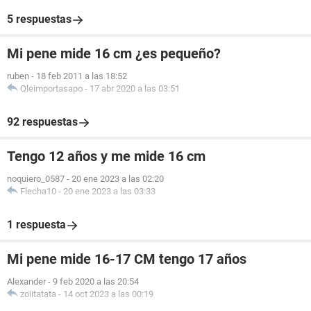
5 respuestas
Mi pene mide 16 cm ¿es pequeño?
ruben
-
18 feb 2011 a las 18:52
Qleimportasapo
-
17 abr 2020 a las 03:51
92 respuestas
Tengo 12 años y me mide 16 cm
noquiero_0587
-
20 ene 2023 a las 02:20
Flecha10
-
20 ene 2023 a las 03:33
1 respuesta
Mi pene mide 16-17 CM tengo 17 años
Alexander
-
9 feb 2020 a las 20:54
zoiitatata
-
14 oct 2023 a las 00:19