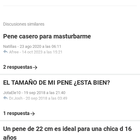
Discusiones similares
Pene casero para masturbarme
Natillas
-
23 ago 2020 a las 06:11
Afree
-
14 oct 2023 a las 15:21
2 respuestas
EL TAMAÑO DE MI PENE ¿ESTA BIEN?
JotaEle10
-
19 sep 2018 a las 21:40
Dr.Josh
-
20 sep 2018 a las 03:49
1 respuesta
Un pene de 22 cm es ideal para una chica d 16
años