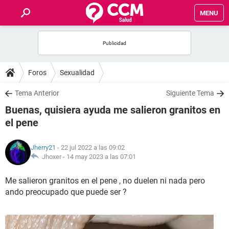
MENU
INICIO
FOROS
Foros
Sexualidad
SALUD
Tema Anterior
Siguiente Tema
Buenas, quisiera ayuda me salieron granitos en
FAMILIA
el pene
NUTRICIÓN
Jherry21
- 22 jul 2022 a las 09:02
Jhoxer -
14 may 2023 a las 07:01
BIENESTAR
Me salieron granitos en el pene , no duelen ni nada pero
ando preocupado que puede ser ?
SEXUALIDAD
GLOSARIO