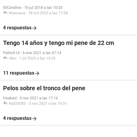
EliCoraline
-
16 jul 2018 a las 10:33
Wawawa
-
18 oct 2023 a las 17:54
4 respuestas
Tengo 14 años y tengo mi pene de 22 cm
Patrick14
-
6 ene 2021 a las 07:14
Alex
-
1 jul 2023 a las 14:20
11 respuestas
Pelos sobre el tronco del pene
freaked
-
3 nov 2021 a las 17:16
Nat20083
-
3 nov 2021 a las 19:31
4 respuestas