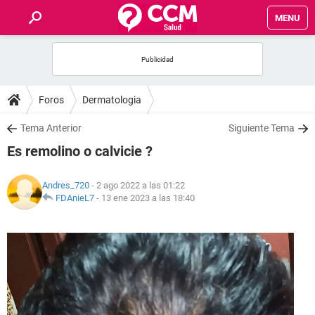
MENU
INICIO
FOROS
Foros
Dermatologia
SALUD
Tema Anterior
Siguiente Tema
Es remolino o calvicie ?
FAMILIA
Andres_720
- 2 ago 2022 a las 01:22
NUTRICIÓN
FDAnieL7
-
13 ene 2023 a las 18:40
BIENESTAR
SEXUALIDAD
GLOSARIO