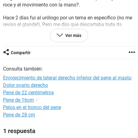
roce y el movimiento con la mano?.
Hace 2 días fui al urólogo por un tema en específico (no me
reviso el glande!), Pero me dijo que descartaba toda its
menos VIH, que eso dependía de mi. He tenido solo una
Ver más
pareja sexual que se ha hecho exámenes y han salido
negativos todos.
Compartir
Por favor ayuda, espero sus respuestas y dejo foto.
Consulta también:
Muchas gracias!
Enrojecimiento de lateral derecho inferior del pene al mastu
Dolor ovario derecho
Pene de 22 centímetros
Pene de 16cm
✓
Pelos en el tronco del pene
Pene de 28 cm
1 respuesta