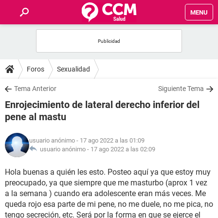
MENU
INICIO
FOROS
Foros
Sexualidad
SALUD
Tema Anterior
Siguiente Tema
Enrojecimiento de lateral derecho inferior del
FAMILIA
pene al mastu
NUTRICIÓN
usuario anónimo
- 17 ago 2022 a las 01:09
usuario anónimo -
17 ago 2022 a las 02:09
BIENESTAR
Hola buenas a quién les esto. Posteo aquí ya que estoy muy
preocupado, ya que siempre que me masturbo (aprox 1 vez
SEXUALIDAD
a la semana ) cuando era adolescente eran más veces. Me
queda rojo esa parte de mi pene, no me duele, no me pica, no
GLOSARIO
tengo secreción, etc. Será por la forma en que se ejerce el