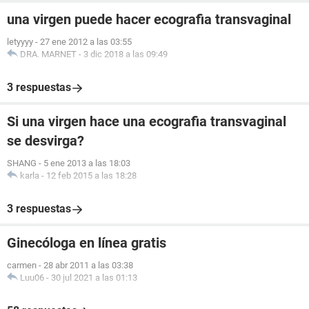
una virgen puede hacer ecografia transvaginal
letyyyy
-
27 ene 2012 a las 03:55
DRA. MARNET
-
3 dic 2018 a las 09:49
3 respuestas
Si una virgen hace una ecografia transvaginal
se desvirga?
SHANG
-
5 ene 2013 a las 18:03
karla
-
12 feb 2015 a las 18:28
3 respuestas
Ginecóloga en línea gratis
carmen
-
28 abr 2011 a las 03:38
Luu06
-
30 jul 2021 a las 01:13