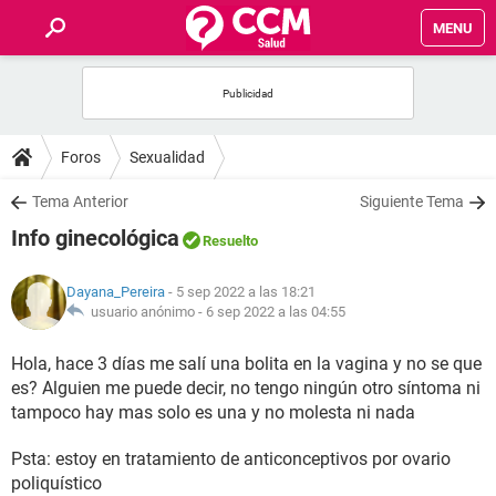
MENU
INICIO
FOROS
Foros
Sexualidad
SALUD
Tema Anterior
Siguiente Tema
Info ginecológica
Resuelto
FAMILIA
Dayana_Pereira
- 5 sep 2022 a las 18:21
NUTRICIÓN
usuario anónimo -
6 sep 2022 a las 04:55
Hola, hace 3 días me salí una bolita en la vagina y no se que
BIENESTAR
es? Alguien me puede decir, no tengo ningún otro síntoma ni
tampoco hay mas solo es una y no molesta ni nada
SEXUALIDAD
Psta: estoy en tratamiento de anticonceptivos por ovario
GLOSARIO
poliquístico