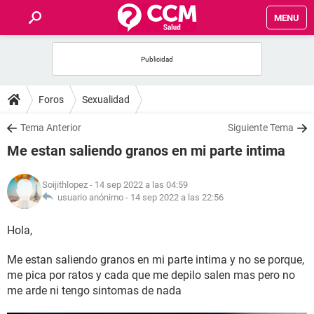
MENU
INICIO
FOROS
Foros
Sexualidad
SALUD
Tema Anterior
Siguiente Tema
Me estan saliendo granos en mi parte intima
FAMILIA
Soijithlopez
- 14 sep 2022 a las 04:59
NUTRICIÓN
usuario anónimo -
14 sep 2022 a las 22:56
Hola,
BIENESTAR
Me estan saliendo granos en mi parte intima y no se porque,
SEXUALIDAD
me pica por ratos y cada que me depilo salen mas pero no
me arde ni tengo sintomas de nada
GLOSARIO