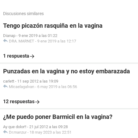
Discusiones similares
Tengo picazón rasquiña en la vagina
Dianap
-
9 ene 2019 a las 01:22
DRA. MARNET
-
9 ene 2019 a las 12:17
1 respuesta
Punzadas en la vagina y no estoy embarazada
carlett
-
11 sep 2012 a las 19:09
Micaelagalvan
-
6 may 2019 a las 06:56
12 respuestas
¿Me puedo poner Barmicil en la vagina?
Ay que dolor!!
-
21 jul 2012 a las 09:28
Dr.manzur
-
18 may 2023 a las 22:51