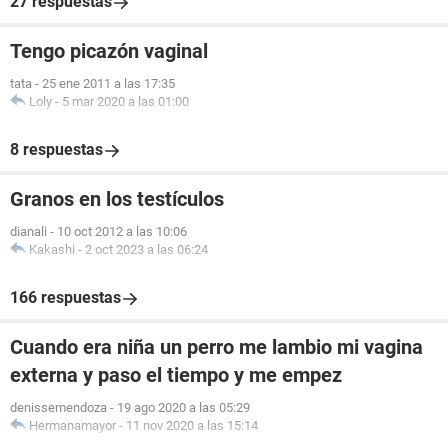
27 respuestas
Tengo picazón vaginal
tata
-
25 ene 2011 a las 17:35
Loly
-
5 mar 2020 a las 01:00
8 respuestas
Granos en los testículos
dianali
-
10 oct 2012 a las 10:06
Kakashi
-
2 oct 2023 a las 06:24
166 respuestas
Cuando era niña un perro me lambio mi vagina
externa y paso el tiempo y me empez
denissemendoza
-
19 ago 2020 a las 05:29
Hermanamayor
-
11 nov 2020 a las 15:14