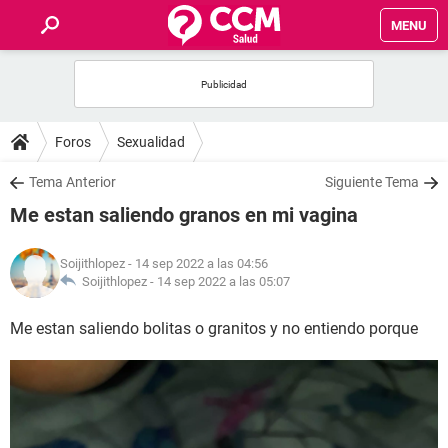
MENU
INICIO
FOROS
Foros
Sexualidad
SALUD
Tema Anterior
Siguiente Tema
Me estan saliendo granos en mi vagina
FAMILIA
Soijithlopez
- 14 sep 2022 a las 04:56
NUTRICIÓN
Soijithlopez -
14 sep 2022 a las 05:07
Me estan saliendo bolitas o granitos y no entiendo porque
BIENESTAR
SEXUALIDAD
GLOSARIO