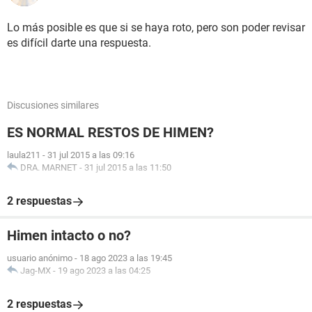
Lo más posible es que si se haya roto, pero son poder revisar
es difícil darte una respuesta.
Discusiones similares
ES NORMAL RESTOS DE HIMEN?
laula211
-
31 jul 2015 a las 09:16
DRA. MARNET
-
31 jul 2015 a las 11:50
2 respuestas
Himen intacto o no?
usuario anónimo
-
18 ago 2023 a las 19:45
Jag-MX
-
19 ago 2023 a las 04:25
2 respuestas