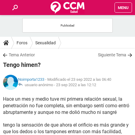
MENU
INICIO
FOROS
Foros
Sexualidad
SALUD
Tema Anterior
Siguiente Tema
Tengo himen?
FAMILIA
Noimporta1233
- Modificado el 23 sep 2022 a las 06:40
NUTRICIÓN
usuario anónimo -
23 sep 2022 a las 12:12
Hace un mes y medio tuve mi primera relación sexual, la
BIENESTAR
penetración no fue completa, sin embargo sentí como entró
abruptamente y aunque no me dolió mucho ni sangré
SEXUALIDAD
tengo la sensación de que ahora el orificio es más grande y
GLOSARIO
que los dedos o los tampones entran con más facilidad,