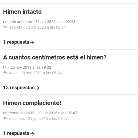
Himen intacto
usuario anónimo
-
12 oct 2023 a las 02:24
Jag-MX
-
12 oct 2023 a las 02:34
1 respuesta
A cuantos centímetros está el himen?
titi
-
20 nov 2011 a las 19:32
Aplle
-
10 sep 2021 a las 06:34
13 respuestas
Himen complaciente!
andreasalinas633
-
29 jun 2015 a las 02:47
c-salinas
-
29 jun 2015 a las 03:27
1 respuesta