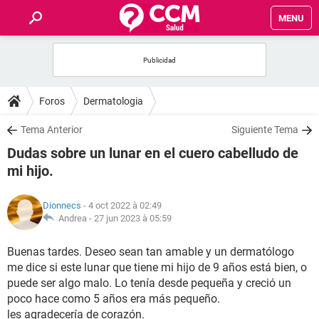
MENU
INICIO
FORUMS
Foros
Dermatologia
SALUD
Tema Anterior
Siguiente Tema
Dudas sobre un lunar en el cuero cabelludo de
FAMILIA
mi hijo.
NUTRICIÓN
Dionnecs
- 4 oct 2022 à 02:49
Andrea -
27 jun 2023 à 05:59
BIENESTAR
Buenas tardes. Deseo sean tan amable y un dermatólogo
me dice si este lunar que tiene mi hijo de 9 años está bien, o
SEXUALIDAD
puede ser algo malo. Lo tenía desde pequeña y creció un
poco hace como 5 años era más pequeño.
GLOSARIO
les agradecería de corazón.