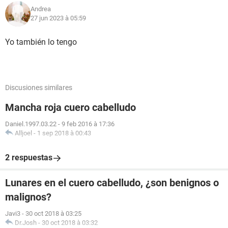
Andrea
27 jun 2023 à 05:59
Yo también lo tengo
Discusiones similares
Mancha roja cuero cabelludo
Daniel.1997.03.22
-
9 feb 2016 à 17:36
Alljoel
-
1 sep 2018 à 00:43
2 respuestas
Lunares en el cuero cabelludo, ¿son benignos o
malignos?
Javi3
-
30 oct 2018 à 03:25
Dr.Josh
-
30 oct 2018 à 03:32