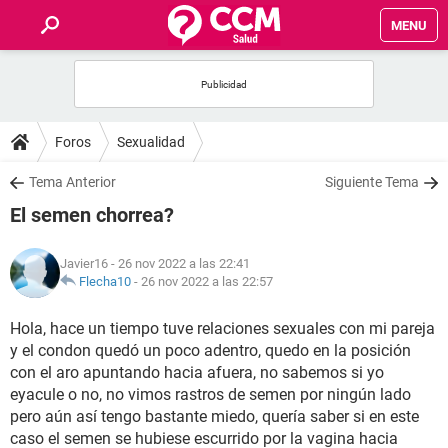
MENU
INICIO
FOROS
Foros
Sexualidad
SALUD
Tema Anterior
Siguiente Tema
El semen chorrea?
FAMILIA
Javier16
- 26 nov 2022 a las 22:41
NUTRICIÓN
Flecha10
-
26 nov 2022 a las 22:57
Hola, hace un tiempo tuve relaciones sexuales con mi pareja
BIENESTAR
y el condon quedó un poco adentro, quedo en la posición
con el aro apuntando hacia afuera, no sabemos si yo
SEXUALIDAD
eyacule o no, no vimos rastros de semen por ningún lado
pero aún así tengo bastante miedo, quería saber si en este
GLOSARIO
caso el semen se hubiese escurrido por la vagina hacia