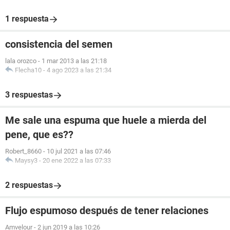
1 respuesta
consistencia del semen
lala orozco
-
1 mar 2013 a las 21:18
Flecha10
-
4 ago 2023 a las 21:34
3 respuestas
Me sale una espuma que huele a mierda del
pene, que es??
Robert_8660
-
10 jul 2021 a las 07:46
Maysy3
-
20 ene 2022 a las 07:33
2 respuestas
Flujo espumoso después de tener relaciones
Amvelour
-
2 jun 2019 a las 10:26