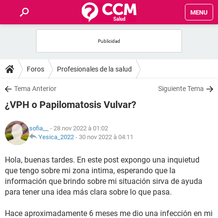
MENU
INICIO
FORUMS
Foros
Profesionales de la salud
SALUD
Tema Anterior
Siguiente Tema
¿VPH o Papilomatosis Vulvar?
FAMILIA
sofia__
- 28 nov 2022 à 01:02
NUTRICIÓN
Yesica_2022
-
30 nov 2022 à 04:11
Hola, buenas tardes. En este post expongo una inquietud
BIENESTAR
que tengo sobre mi zona intima, esperando que la
información que brindo sobre mi situación sirva de ayuda
SEXUALIDAD
para tener una idea más clara sobre lo que pasa.
GLOSARIO
Hace aproximadamente 6 meses me dio una infección en mi