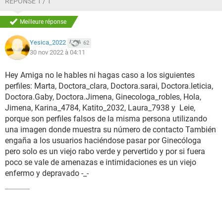
RÉPONSE 1 / 1
haciendo que la zona fuera más propensa a infecciones
bacterianas), además solía utilizar boxers ajustados cada
Meilleure réponse
vez que vestía de pantalón o falda (esto tampoco era bueno
para la zona ya que al no tener suficiente ventilación, se
Yesica_2022
62
generaba más sudor que podía igualmente producir una
30 nov 2022 à 04:11
infección).
Hey
Amiga no le hables ni hagas caso a los siguientes
Además de los síntomas ya mencionados, que se
perfiles: Marta, Doctora_clara, Doctora.sarai, Doctora.leticia,
presentaron a partir de esa infección bacteriana, también
Doctora.Gaby, Doctora.Jimena, Ginecologa_robles, Hola,
noté algo más; mientras me bañaba, me percaté que tenía
Jimena, Karina_4784, Katito_2032, Laura_7938 y Leie,
unas "bolitas" en los labios menores, con un aspecto
porque son perfiles falsos de la misma persona utilizando
parecido a pequeños dedos transparentes ubicados
una imagen donde muestra su número de contacto También
especificamente cerca de la abertura vaginal, como se puede
engaña a los usuarios haciéndose pasar por Ginecóloga
observar en la siguiente imagen:
pero solo es un viejo rabo verde y pervertido y por si fuera
poco se vale de amenazas e intimidaciones es un viejo
enfermo y depravado -_-