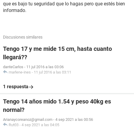
que es bajo tu seguridad que lo hagas pero que estés bien
informado.
Discusiones similares
Tengo 17 y me mide 15 cm, hasta cuanto
llegará??
danteCarlos
-
11 jul 2016 a las 03:06
marlene-ines
-
11 jul 2016 a las 03:11
1 respuesta
Tengo 14 años mido 1.54 y peso 40kg es
normal?
Arianaycoreanoz@gmail.com
-
4 sep 2021 a las 00:56
Rut03
-
4 sep 2021 a las 04:05