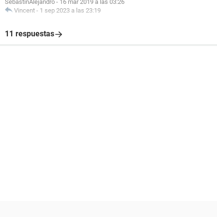
SebastinAlejandro
-
16 mar 2019 a las 03:26
Vincent
-
1 sep 2023 a las 23:19
11 respuestas