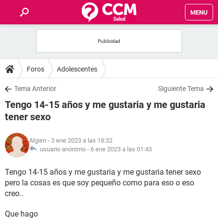
MENU
INICIO
FOROS
Foros
Adolescentes
SALUD
Tema Anterior
Siguiente Tema
Tengo 14-15 años y me gustaria y me gustaria
FAMILIA
tener sexo
NUTRICIÓN
Algien
- 3 ene 2023 a las 18:32
usuario anónimo -
6 ene 2023 a las 01:43
BIENESTAR
Tengo 14-15 años y me gustaria y me gustaria tener sexo
pero la cosas es que soy pequeño como para eso o eso
SEXUALIDAD
creo..
GLOSARIO
Que hago