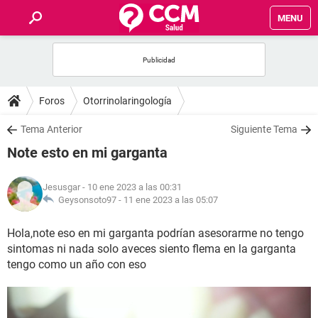
MENU
INICIO
FOROS
Foros
Otorrinolaringología
SALUD
Tema Anterior
Siguiente Tema
Note esto en mi garganta
FAMILIA
Jesusgar
- 10 ene 2023 a las 00:31
NUTRICIÓN
Geysonsoto97 -
11 ene 2023 a las 05:07
Hola,note eso en mi garganta podrían asesorarme no tengo
BIENESTAR
sintomas ni nada solo aveces siento flema en la garganta
tengo como un año con eso
SEXUALIDAD
GLOSARIO