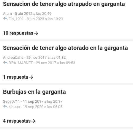
Sensacion de tener algo atrapado en garganta
Aram
-
5 abr 2012 a las 20:49
Flo_1991
-
8 jun 2020 a las 10:23
10 respuestas
Sensación de tener algo atorado en la garganta
AndreaCahe
-
29 nov 2017 a las 01:32
DRA. MARNET
-
29 nov 2017 a las 09:53
1 respuesta
Burbujas en la garganta
Sebs0711
-
11 sep 2017 a las 20:17
sisuua
-
19 sep 2020 a las 06:05
4 respuestas