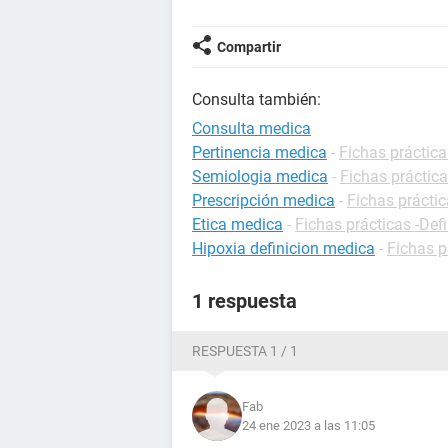
Compartir
Consulta también:
Consulta medica
Pertinencia medica
-
Fichas práctica
Semiologia medica
-
Fichas práctica
Prescripción medica
-
Fichas práctic
Etica medica
-
Fichas prácticas -Def
Hipoxia definicion medica
-
Fichas p
1 respuesta
RESPUESTA 1 / 1
Fab
24 ene 2023 a las 11:05