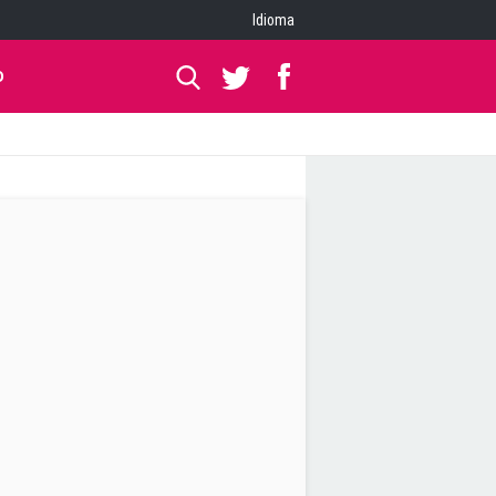
Idioma
O