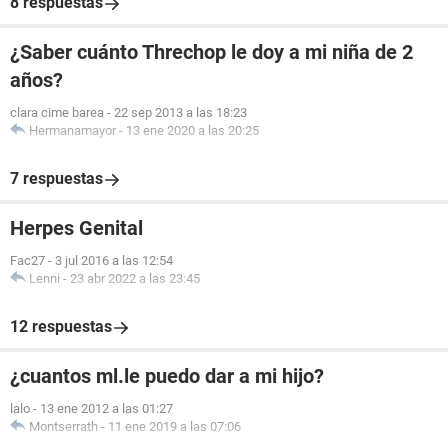
8 respuestas
¿Saber cuánto Threchop le doy a mi niña de 2
años?
clara cime barea
-
22 sep 2013 a las 18:23
Hermanamayor
-
13 ene 2020 a las 20:25
7 respuestas
Herpes Genital
Fac27
-
3 jul 2016 a las 12:54
Lenni
-
23 abr 2022 a las 23:45
12 respuestas
¿cuantos ml.le puedo dar a mi hijo?
lalo
-
13 ene 2012 a las 01:27
Montserrath
-
11 ene 2019 a las 07:06