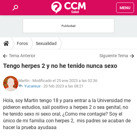
MENU
INICIO
FOROS
Foros
Sexualidad
SALUD
Tema Anterior
Siguiente Tema
Tengo herpes 2 y no he tenido nunca sexo
FAMILIA
Martin
- Modificado el 25 ene 2023 a las 02:36
NUTRICIÓN
Yucareux
-
20 feb 2023 a las 08:21
Hola, soy Martin tengo 18 y para entrar a la Universidad me
BIENESTAR
pidieron estudios, salí positivo a herpes 2 o sea genital, no
he tenido sexo ni sexo oral, ¿Como me contagie? Soy el
SEXUALIDAD
único de mi familia con herpes 2, mis padres se acaban de
hacer la prueba ayudaaa
GLOSARIO