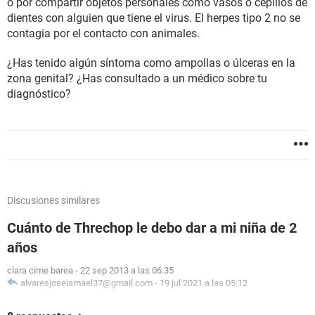
o por compartir objetos personales como vasos o cepillos de
dientes con alguien que tiene el virus. El herpes tipo 2 no se
contagia por el contacto con animales.
¿Has tenido algún síntoma como ampollas o úlceras en la
zona genital? ¿Has consultado a un médico sobre tu
diagnóstico?
Discusiones similares
Cuánto de Threchop le debo dar a mi niña de 2
años
clara cime barea
-
22 sep 2013 a las 06:35
alvaresjoseismael37@gmail.com
-
19 jul 2021 a las 05:12