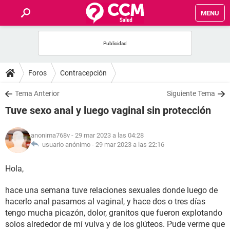
MENU
INICIO
FOROS
Foros
Contracepción
SALUD
Tema Anterior
Siguiente Tema
Tuve sexo anal y luego vaginal sin protección
FAMILIA
anonima768v
- 29 mar 2023 a las 04:28
NUTRICIÓN
usuario anónimo -
29 mar 2023 a las 22:16
Hola,
BIENESTAR
hace una semana tuve relaciones sexuales donde luego de
SEXUALIDAD
hacerlo anal pasamos al vaginal, y hace dos o tres días
tengo mucha picazón, dolor, granitos que fueron explotando
GLOSARIO
solos alrededor de mí vulva y de los glúteos. Pude verme que