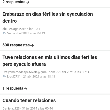
2 respuestas
Embarazo en días fértiles sin eyaculación
dentro
abi
-
25 ago 2012 a las 10:11
Vero
-
4 jul 2023 a las 04:13
308 respuestas
Tuve relaciones en mis ultimos dias fertiles
pero eyaculo afuera
Evelynmercedespezovela@gmail.com
-
21 abr 2021 a las 05:14
jessi2731
-
21 abr 2021 a las 18:48
1 respuesta
Cuando tener relaciones
Daniela_123
-
31 jul 2014 a las 00:44