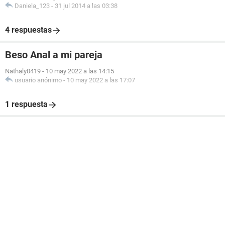
Daniela_123
-
31 jul 2014 a las 03:38
4 respuestas
Beso Anal a mi pareja
Nathaly0419
-
10 may 2022 a las 14:15
usuario anónimo
-
10 may 2022 a las 17:07
1 respuesta