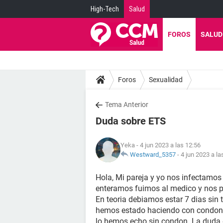
High-Tech
Salud
FOROS
SALUD
Foros
Sexualidad
Tema Anterior
Duda sobre ETS
Yeka
- 4 jun 2023 a las 12:56
Westward_5357
-
4 jun 2023 a la
Hola, Mi pareja y yo nos infectamos
enteramos fuimos al medico y nos pin
En teoria debiamos estar 7 dias sin 
hemos estado haciendo con condon p
lo hemos echo sin condon. La duda 