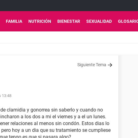
FAMILIA
NUTRICIÓN
BIENESTAR
SEXUALIDAD
GLOSARI
Siguiente Tema
s 13:48
 de clamidia y gonorrea sin saberlo y cuando no
charon a los dos a mi el viernes y a el un lunes.
tener relaciones al menos sin condón. Estos dias lo
ero hoy a un dia que su tratamiento se cumpliese
que tengo es que si pasara algo?