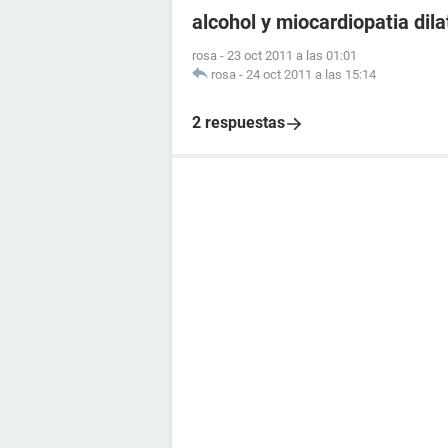
alcohol y miocardiopatia dil
rosa
-
23 oct 2011 a las 01:01
rosa
-
24 oct 2011 a las 15:14
2 respuestas