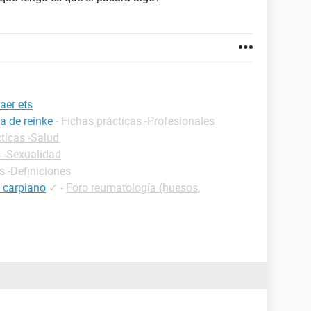
aer ets
a de reinke
-
Fichas prácticas -Profesionales
ticas -Salud
s -Sexualidad
s -Definiciones
l carpiano
✓
-
Foro reumatología (huesos,