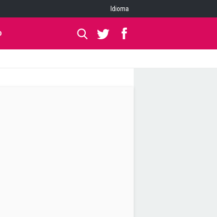
Idioma
O