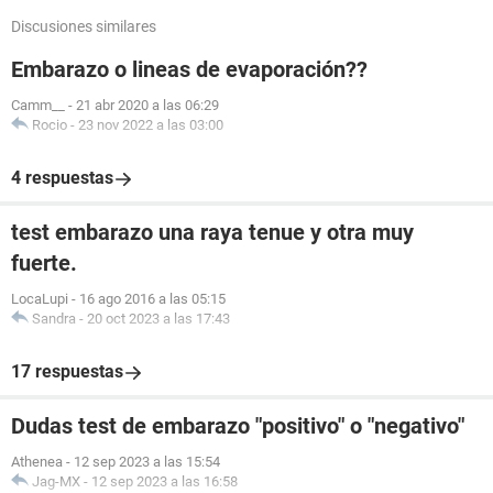
Discusiones similares
Embarazo o lineas de evaporación??
Camm__
-
21 abr 2020 a las 06:29
Rocio
-
23 nov 2022 a las 03:00
4 respuestas
test embarazo una raya tenue y otra muy
fuerte.
LocaLupi
-
16 ago 2016 a las 05:15
Sandra
-
20 oct 2023 a las 17:43
17 respuestas
Dudas test de embarazo "positivo" o "negativo"
Athenea
-
12 sep 2023 a las 15:54
Jag-MX
-
12 sep 2023 a las 16:58