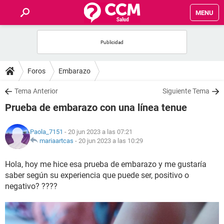
MENU
INICIO
FOROS
Foros
Embarazo
SALUD
Tema Anterior
Siguiente Tema
Prueba de embarazo con una línea tenue
FAMILIA
Paola_7151
- 20 jun 2023 a las 07:21
NUTRICIÓN
mariaartcas
-
20 jun 2023 a las 10:29
Hola, hoy me hice esa prueba de embarazo y me gustaría
BIENESTAR
saber según su experiencia que puede ser, positivo o
negativo? ????
SEXUALIDAD
GLOSARIO