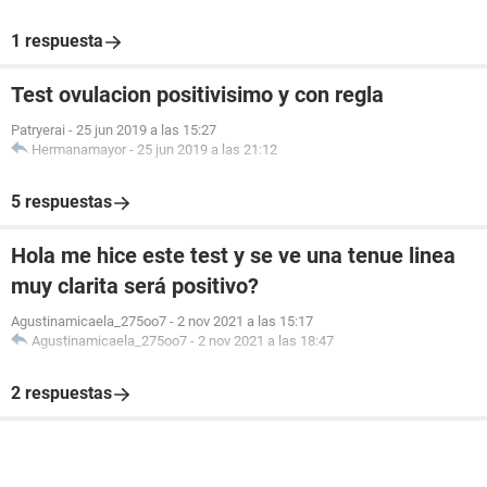
1 respuesta
Test ovulacion positivisimo y con regla
Patryerai
-
25 jun 2019 a las 15:27
Hermanamayor
-
25 jun 2019 a las 21:12
5 respuestas
Hola me hice este test y se ve una tenue linea
muy clarita será positivo?
Agustinamicaela_275oo7
-
2 nov 2021 a las 15:17
Agustinamicaela_275oo7
-
2 nov 2021 a las 18:47
2 respuestas