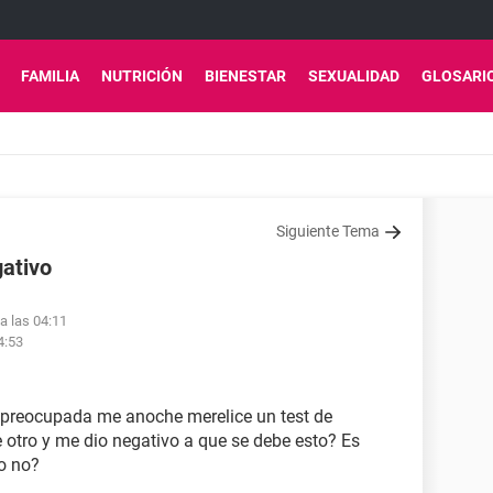
FAMILIA
NUTRICIÓN
BIENESTAR
SEXUALIDAD
GLOSARI
Siguiente Tema
gativo
 a las 04:11
4:53
 preocupada me anoche merelice un test de
 otro y me dio negativo a que se debe esto? Es
o no?