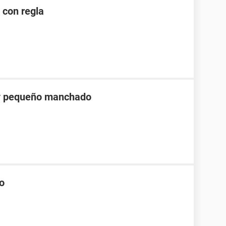
 con regla
 y pequeño manchado
vo