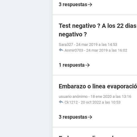
3 respuestas
Test negativo ? A los 22 dia
negativo ?
Sara327
-
24 mar 2019 a las 14:53
Anmir0703
-
24 mar 2019 a las 16:02
1 respuesta
Embarazo o linea evaporaci
usuario anónimo
-
18 ene 2020 a las 13:16
Ck1212
-
20 oct 2022 a las 10:53
3 respuestas