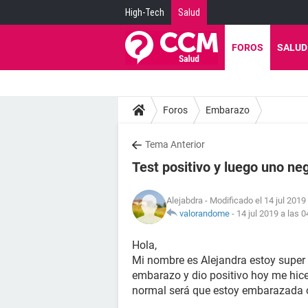
High-Tech
Salud
FOROS
SALUD
Foros
Embarazo
Tema Anterior
Test positivo y luego uno ne
Alejabdra
- Modificado el 14 jul 2019
valorandome
-
14 jul 2019 a las 0
Hola,
Mi nombre es Alejandra estoy super
embarazo y dio positivo hoy me hice
normal será que estoy embarazada 