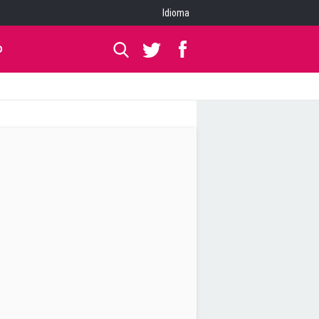
Idioma
O