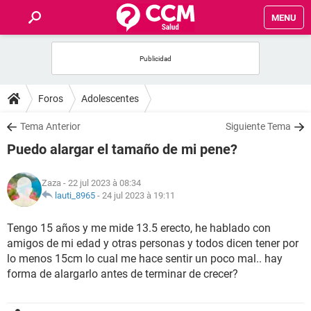
MENU
INICIO
FORUMS
Foros
Adolescentes
SALUD
Tema Anterior
Siguiente Tema
Puedo alargar el tamaño de mi pene?
FAMILIA
Zaza
- 22 jul 2023 à 08:34
NUTRICIÓN
lauti_8965
-
24 jul 2023 à 19:11
Tengo 15 años y me mide 13.5 erecto, he hablado con
BIENESTAR
amigos de mi edad y otras personas y todos dicen tener por
lo menos 15cm lo cual me hace sentir un poco mal.. hay
SEXUALIDAD
forma de alargarlo antes de terminar de crecer?
GLOSARIO