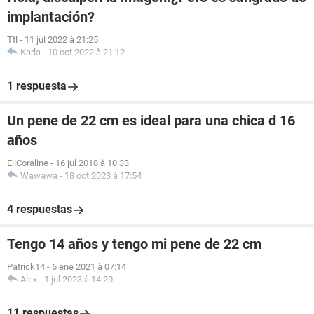
implantación?
Ttl
-
11 jul 2022 à 21:25
Karla
-
10 oct 2022 à 21:12
1 respuesta
Un pene de 22 cm es ideal para una chica d 16
años
EliCoraline
-
16 jul 2018 à 10:33
Wawawa
-
18 oct 2023 à 17:54
4 respuestas
Tengo 14 años y tengo mi pene de 22 cm
Patrick14
-
6 ene 2021 à 07:14
Alex
-
1 jul 2023 à 14:20
11 respuestas