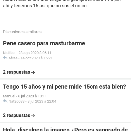
ahi y tenemos 16 asi que no sos el unico
Discusiones similares
Pene casero para masturbarme
Natillas
-
23 ago 2020 à 06:11
Afree
-
14 oct 2023 à 15:21
2 respuestas
Tengo 15 años y mi pene mide 15cm esta bien?
Manuel
-
6 jul 2023 à 10:11
Nat20083
-
8 jul 2023 à 22:04
2 respuestas
Hola, disculpen la imagen.¿Pero es sangrado de