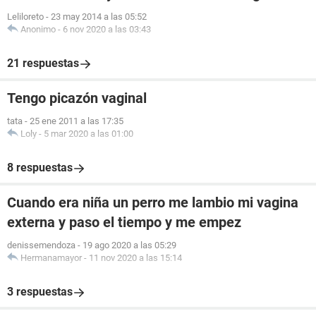
Leliloreto
-
23 may 2014 a las 05:52
Anonimo
-
6 nov 2020 a las 03:43
21 respuestas
Tengo picazón vaginal
tata
-
25 ene 2011 a las 17:35
Loly
-
5 mar 2020 a las 01:00
8 respuestas
Cuando era niña un perro me lambio mi vagina
externa y paso el tiempo y me empez
denissemendoza
-
19 ago 2020 a las 05:29
Hermanamayor
-
11 nov 2020 a las 15:14
3 respuestas