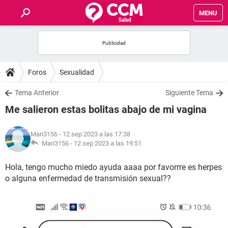
MENU
INICIO
FOROS
Foros
Sexualidad
SALUD
Tema Anterior
Siguiente Tema
Me salieron estas bolitas abajo de mi vagina
FAMILIA
Mari3156
- 12 sep 2023 a las 17:38
NUTRICIÓN
Mari3156 -
12 sep 2023 a las 19:51
Hola, tengo mucho miedo ayuda aaaa por favorrre es herpes
BIENESTAR
o alguna enfermedad de transmisión sexual??
SEXUALIDAD
GLOSARIO