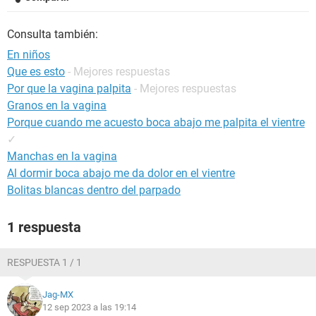
Consulta también:
En niños
Que es esto
- Mejores respuestas
Por que la vagina palpita
- Mejores respuestas
Granos en la vagina
Porque cuando me acuesto boca abajo me palpita el vientre
✓
Manchas en la vagina
Al dormir boca abajo me da dolor en el vientre
Bolitas blancas dentro del parpado
1 respuesta
RESPUESTA 1 / 1
Jag-MX
12 sep 2023 a las 19:14