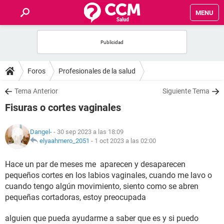
MENU
INICIO
FOROS
Foros
Profesionales de la salud
SALUD
Tema Anterior
Siguiente Tema
Fisuras o cortes vaginales
FAMILIA
Dangel-
- 30 sep 2023 a las 18:09
NUTRICIÓN
elyaahmero_2051
-
1 oct 2023 a las 02:00
Hace un par de meses me aparecen y desaparecen
BIENESTAR
pequeños cortes en los labios vaginales, cuando me lavo o
cuando tengo algún movimiento, siento como se abren
SEXUALIDAD
pequeñas cortadoras, estoy preocupada
GLOSARIO
alguien que pueda ayudarme a saber que es y si puedo