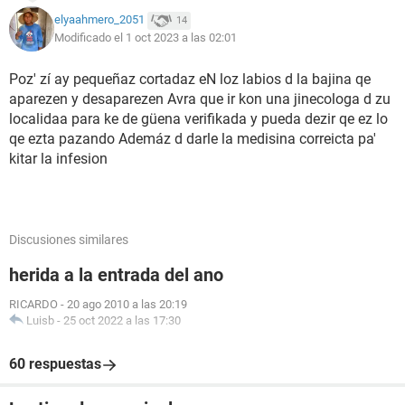
elyaahmero_2051
14
Modificado el 1 oct 2023 a las 02:01
Poz' zí ay pequeñaz cortadaz eN loz labios d la bajina qe
aparezen y desaparezen Avra que ir kon una jinecologa d zu
localidaa para ke de güena verifikada y pueda dezir qe ez lo
qe ezta pazando Ademáz d darle la medisina correicta pa'
kitar la infesion
Discusiones similares
herida a la entrada del ano
RICARDO
-
20 ago 2010 a las 20:19
Luisb
-
25 oct 2022 a las 17:30
60 respuestas