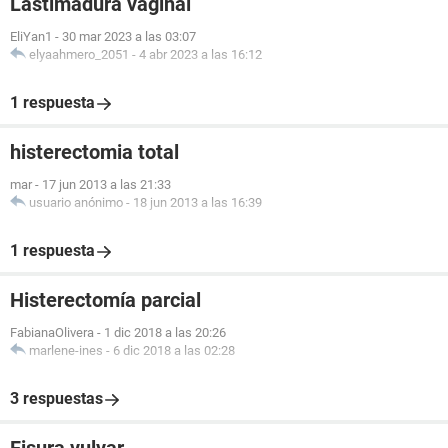
Lastimadura vaginal
EliYan1
-
30 mar 2023 a las 03:07
elyaahmero_2051
-
4 abr 2023 a las 16:12
1 respuesta
histerectomia total
mar
-
17 jun 2013 a las 21:33
usuario anónimo
-
18 jun 2013 a las 16:39
1 respuesta
Histerectomía parcial
FabianaOlivera
-
1 dic 2018 a las 20:26
marlene-ines
-
6 dic 2018 a las 02:28
3 respuestas