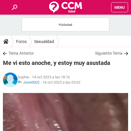
MENU
INICIO
FOROS
Foros
Sexualidad
SALUD
Tema Anterior
Siguiente Tema
Me vi esto anoche, y estoy muy asustada
FAMILIA
Sophie
- 14 oct 2023 a las 18:16
NUTRICIÓN
Jose0002
-
16 oct 2023 a las 05:02
BIENESTAR
SEXUALIDAD
GLOSARIO