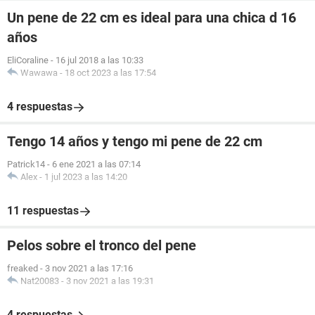
Un pene de 22 cm es ideal para una chica d 16
años
EliCoraline
-
16 jul 2018 a las 10:33
Wawawa
-
18 oct 2023 a las 17:54
4 respuestas
Tengo 14 años y tengo mi pene de 22 cm
Patrick14
-
6 ene 2021 a las 07:14
Alex
-
1 jul 2023 a las 14:20
11 respuestas
Pelos sobre el tronco del pene
freaked
-
3 nov 2021 a las 17:16
Nat20083
-
3 nov 2021 a las 19:31
4 respuestas