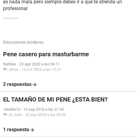
es nada mala pero siempre debes ir a qué te atienda un
profesional
Discusiones similares
Pene casero para masturbarme
Natillas
-
23 ago 2020 a las 06:11
Afree
-
14 oct 2023 a las 15:21
2 respuestas
EL TAMAÑO DE MI PENE ¿ESTA BIEN?
JotaEle10
-
19 sep 2018 a las 21:40
Dr.Josh
-
20 sep 2018 a las 03:49
1 respuesta